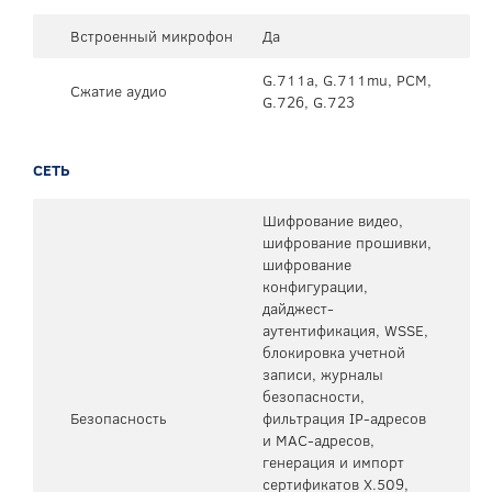
Встроенный микрофон
Да
G.711a, G.711mu, PCM,
Сжатие аудио
G.726, G.723
СЕТЬ
Шифрование видео,
шифрование прошивки,
шифрование
конфигурации,
дайджест-
аутентификация, WSSE,
блокировка учетной
записи, журналы
безопасности,
Безопасность
фильтрация IP-адресов
и MAC-адресов,
генерация и импорт
сертификатов X.509,