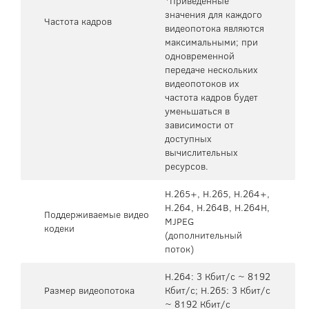
*Приведенные
значения для каждого
Частота кадров
видеопотока являются
максимальными; при
одновременной
передаче нескольких
видеопотоков их
частота кадров будет
уменьшаться в
зависимости от
доступных
вычислительных
ресурсов.
H.265+, H.265, H.264+,
H.264, H.264B, H.264H,
Поддерживаемые видео
MJPEG
кодеки
(дополнительный
поток)
H.264: 3 Кбит/с ~ 8192
Размер видеопотока
Кбит/с; H.265: 3 Кбит/с
~ 8192 Кбит/с