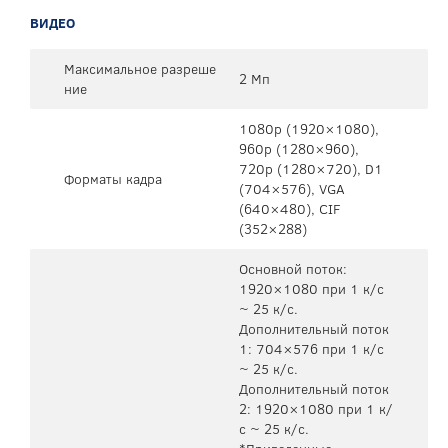
ВИДЕО
Максимальное разреше
2 Мп
ние
1080p (1920×1080),
960p (1280×960),
720p (1280×720), D1
Форматы кадра
(704×576), VGA
(640×480), CIF
(352×288)
Основной поток:
1920×1080 при 1 к/с
~ 25 к/с.
Дополнительный поток
1: 704×576 при 1 к/с
~ 25 к/с.
Дополнительный поток
2: 1920×1080 при 1 к/
с ~ 25 к/с.