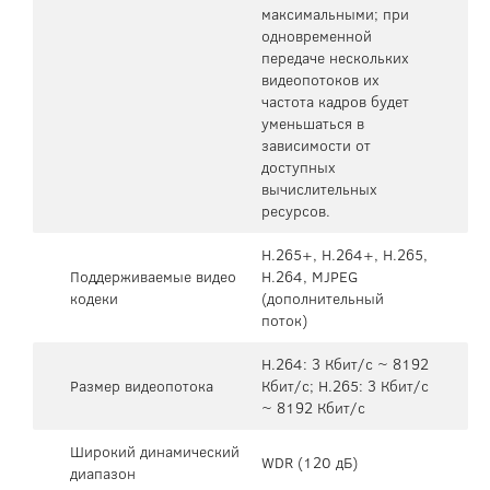
максимальными; при
одновременной
передаче нескольких
видеопотоков их
частота кадров будет
уменьшаться в
зависимости от
доступных
вычислительных
ресурсов.
H.265+, H.264+, H.265,
Поддерживаемые видео
H.264, MJPEG
кодеки
(дополнительный
поток)
H.264: 3 Кбит/с ~ 8192
Размер видеопотока
Кбит/с; H.265: 3 Кбит/с
~ 8192 Кбит/с
Широкий динамический
WDR (120 дБ)
диапазон