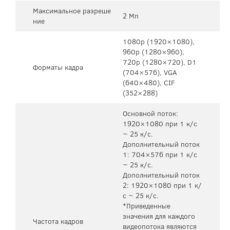
Максимальное разреше
2 Мп
ние
1080p (1920×1080),
960p (1280×960),
720p (1280×720), D1
Форматы кадра
(704×576), VGA
(640×480), CIF
(352×288)
Основной поток:
1920×1080 при 1 к/с
~ 25 к/с.
Дополнительный поток
1: 704×576 при 1 к/с
~ 25 к/с.
Дополнительный поток
2: 1920×1080 при 1 к/
с ~ 25 к/с.
*Приведенные
значения для каждого
Частота кадров
видеопотока являются