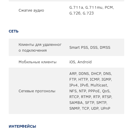
G.711a, G.711mu, PCM,
Сжатие аудио
G.726, G.723
СЕТЬ
Клиенты для удаленног
Smart PSS, DSS, DMSS
о подключения
Мобильные клиенты
iOS, Android
ARP, DDNS, DHCP, DNS,
FTP, HTTP, ICMP, IGMP,
IPv4, IPv6, Multicast,
Сетевые протоколы
NFS, NTP, PPPoE, QoS,
RTCP, RTMP, RTP, RTSP,
SAMBA, SFTP, SMTP,
SNMP, TCP, UDP, UPnP
ИНТЕРФЕЙСЫ