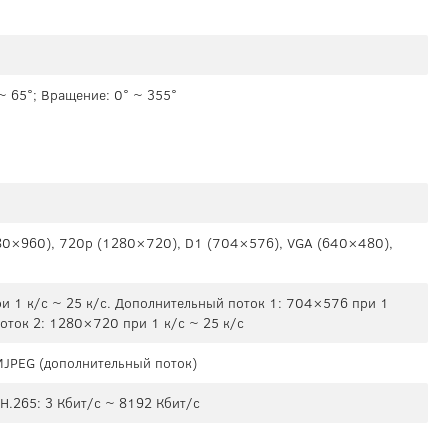
 ~ 65°; Вращение: 0° ~ 355°
0×960), 720p (1280×720), D1 (704×576), VGA (640×480),
 1 к/с ~ 25 к/с. Дополнительный поток 1: 704×576 при 1
поток 2: 1280×720 при 1 к/с ~ 25 к/с
 MJPEG (дополнительный поток)
 H.265: 3 Кбит/с ~ 8192 Кбит/с