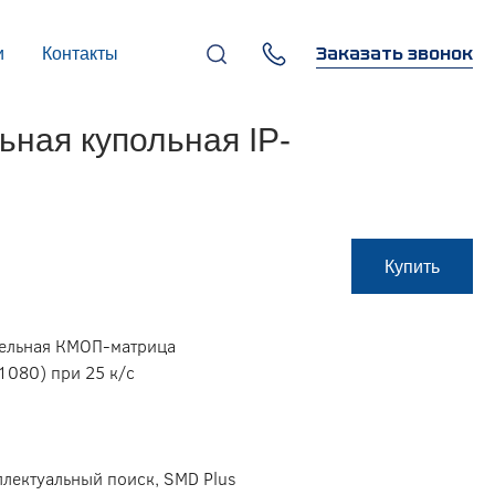
Заказать звонок
и
Контакты
+7 (495) 669-97-07
ная купольная IP-
г. Москва, 119270,
Лужнецкая наб., д. 6, стр. 1,
бизнес-центр "Панорама-
Центр"
info@infocom-pro.ru
Купить
тельная КМОП-матрица
1080) при 25 к/с
ллектуальный поиск, SMD Plus