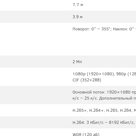
7.7 м
3.9 м
Поворот: 0° ~ 355°; Наклон: 0°
2 Мп
1080p (1920×1080), 960p (128
CIF (352×288)
Основной поток: 1920×1080 при
к/с ~ 25 к/с. Дополнительный 
H.265+, H.264+, H.265, H.264,
H.264: 3 Кбит/с ~ 8192 Кбит/с;
WDR (120 дБ)