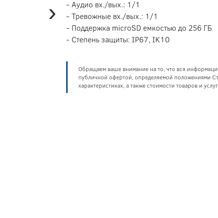
›
- Аудио вх./вых.: 1/1
- Тревожные вх./вых.: 1/1
- Поддержка microSD емкостью до 256 ГБ
- Степень защиты: IP67, IK10
Обращаем ваше внимание на то, что вся информаци
публичной офертой, определяемой положениями Ста
характеристиках, а также стоимости товаров и усл