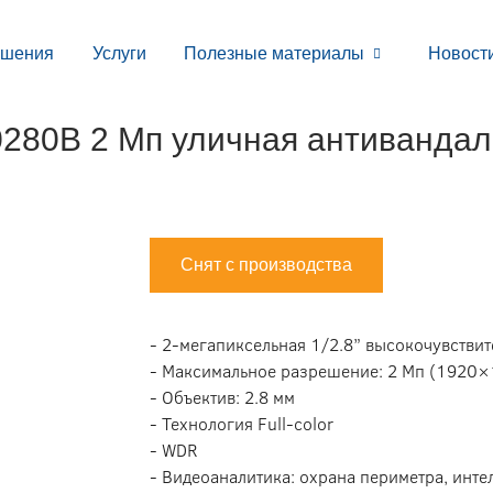
ешения
Услуги
Полезные материалы
Новост
80B 2 Мп уличная антивандаль
Снят с производства
- 2-мегапиксельная 1/2.8” высокочувстви
- Максимальное разрешение: 2 Мп (1920×
- Объектив: 2.8 мм
- Технология Full-color
- WDR
- Видеоаналитика: охрана периметра, инте