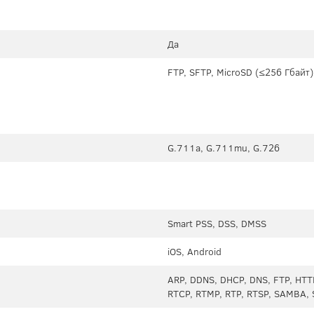
Да
FTP, SFTP, MicroSD (≤256 Гбайт)
G.711a, G.711mu, G.726
Smart PSS, DSS, DMSS
iOS, Android
ARP, DDNS, DHCP, DNS, FTP, HTTP
RTCP, RTMP, RTP, RTSP, SAMBA, 