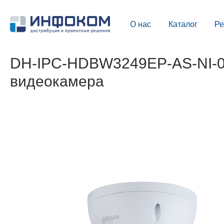
О нас
Каталог
Р
DH-IPC-HDBW3249EP-AS-NI-02
видеокамера