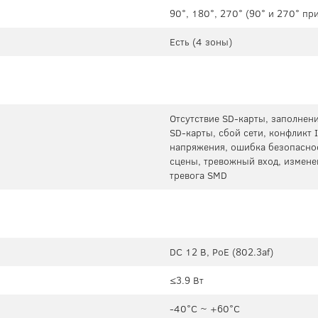
90°, 180°, 270° (90° и 270° п
Есть (4 зоны)
Отсутствие SD-карты, заполнен
SD-карты, сбой сети, конфликт
напряжения, ошибка безопаснос
сцены, тревожный вход, изменен
тревога SMD
DC 12 В, PoE (802.3af)
≤3.9 Вт
-40°C ~ +60°C