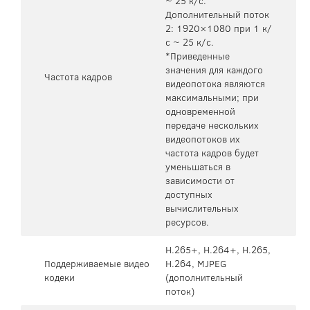
~ 25 к/с.
Дополнительный поток
2: 1920×1080 при 1 к/
с ~ 25 к/с.
*Приведенные
значения для каждого
Частота кадров
видеопотока являются
максимальными; при
одновременной
передаче нескольких
видеопотоков их
частота кадров будет
уменьшаться в
зависимости от
доступных
вычислительных
ресурсов.
H.265+, H.264+, H.265,
Поддерживаемые видео
H.264, MJPEG
кодеки
(дополнительный
поток)