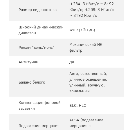
H.264: 3 Кбит/с ~ 8192
Размер видеопотока
Кбит/с; H.265: 3 Кбит/с
~ 8192 Кбит/с
Широкий динамический
WDR (120 дБ)
диапазон
Механический ИК-
Режим "день/ночь"
фильтр
Антитуман
Да
Авто, естественный,
уличное освещение,
Баланс белого
уличный, вручную,
зональный
Компенсация фоновой
BLC, HLC
засветки
AFSA (подавление
Подавление мерцания
мерцания с