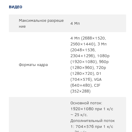
ВИДЕО
Максимальное разреше
4 Мп
ние
4 Мп (2688×1520,
2560×1440), 3 Мп
(2048×1536,
2304×1296), 1080p
(1920×1080), 960p
Форматы кадра
(1280×960), 720p
(1280×720), D1
(704×576), VGA
(640×480), CIF
(352×288)
Основной поток:
1920×1080 при 1 к/с
~ 25 к/с.
Дополнительный поток
1: 704×576 при 1 к/с