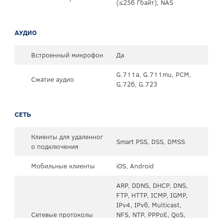
(≤256 Гбайт), NAS
АУДИО
Встроенный микрофон
Да
G.711a, G.711mu, PCM,
Сжатие аудио
G.726, G.723
СЕТЬ
Клиенты для удаленног
Smart PSS, DSS, DMSS
о подключения
Мобильные клиенты
iOS, Android
ARP, DDNS, DHCP, DNS,
FTP, HTTP, ICMP, IGMP,
IPv4, IPv6, Multicast,
Сетевые протоколы
NFS, NTP, PPPoE, QoS,