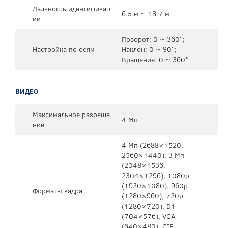
Дальность идентификац
6.5 м ~ 18.7 м
ии
Поворот: 0 ~ 360°;
Настройка по осям
Наклон: 0 ~ 90°;
Вращение: 0 ~ 360°
ВИДЕО
Максимальное разреше
4 Мп
ние
4 Мп (2688×1520,
2560×1440), 3 Мп
(2048×1536,
2304×1296), 1080p
(1920×1080), 960p
Форматы кадра
(1280×960), 720p
(1280×720), D1
(704×576), VGA
(640×480), CIF