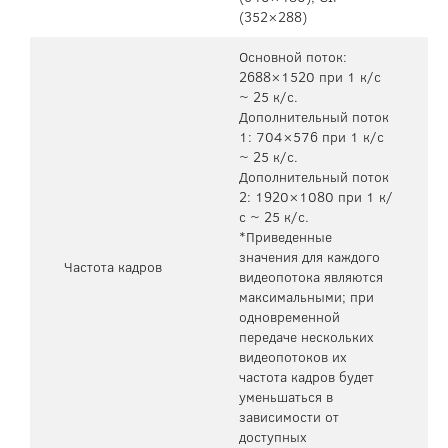
(352×288)
Основной поток:
2688×1520 при 1 к/с
~ 25 к/с.
Дополнительный поток
1: 704×576 при 1 к/с
~ 25 к/с.
Дополнительный поток
2: 1920×1080 при 1 к/
с ~ 25 к/с.
*Приведенные
значения для каждого
Частота кадров
видеопотока являются
максимальными; при
одновременной
передаче нескольких
видеопотоков их
частота кадров будет
уменьшаться в
зависимости от
доступных