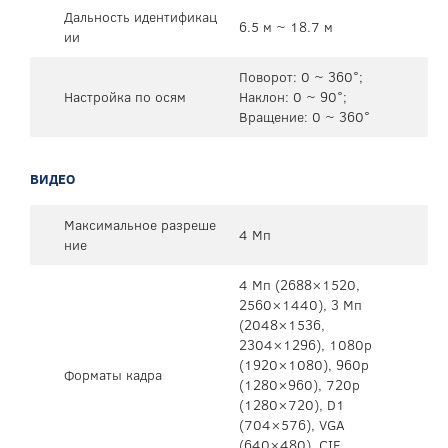
Дальность идентификац
6.5 м ~ 18.7 м
ии
Поворот: 0 ~ 360°;
Настройка по осям
Наклон: 0 ~ 90°;
Вращение: 0 ~ 360°
ВИДЕО
Максимальное разреше
4 Мп
ние
4 Мп (2688×1520,
2560×1440), 3 Мп
(2048×1536,
2304×1296), 1080p
(1920×1080), 960p
Форматы кадра
(1280×960), 720p
(1280×720), D1
(704×576), VGA
(640×480), CIF