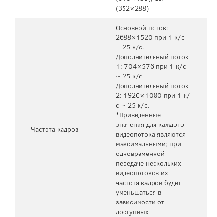
(352×288)
Основной поток:
2688×1520 при 1 к/с
~ 25 к/с.
Дополнительный поток
1: 704×576 при 1 к/с
~ 25 к/с.
Дополнительный поток
2: 1920×1080 при 1 к/
с ~ 25 к/с.
*Приведенные
значения для каждого
Частота кадров
видеопотока являются
максимальными; при
одновременной
передаче нескольких
видеопотоков их
частота кадров будет
уменьшаться в
зависимости от
доступных