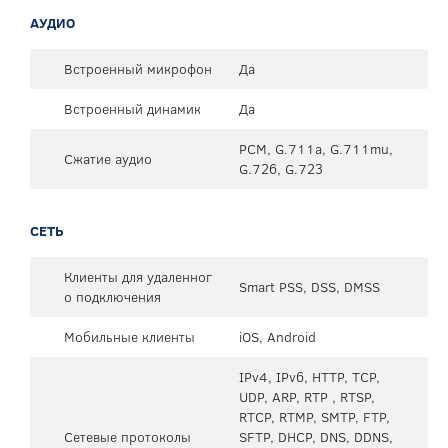
АУДИО
Встроенный микрофон
Да
Встроенный динамик
Да
PCM, G.711a, G.711mu,
Сжатие аудио
G.726, G.723
СЕТЬ
Клиенты для удаленног
Smart PSS, DSS, DMSS
о подключения
Мобильные клиенты
iOS, Android
IPv4, IPv6, HTTP, TCP,
UDP, ARP, RTP , RTSP,
RTCP, RTMP, SMTP, FTP,
Сетевые протоколы
SFTP, DHCP, DNS, DDNS,