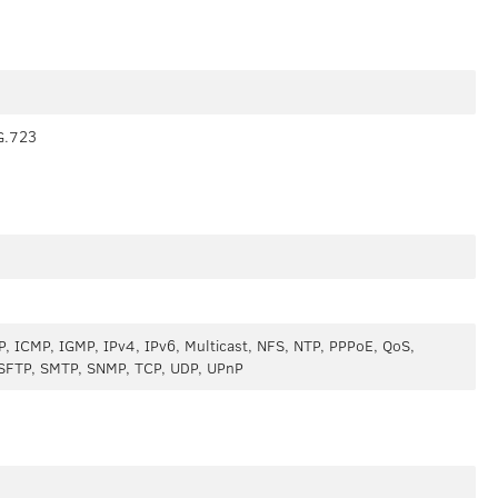
G.723
, ICMP, IGMP, IPv4, IPv6, Multicast, NFS, NTP, PPPoE, QoS,
SFTP, SMTP, SNMP, TCP, UDP, UPnP