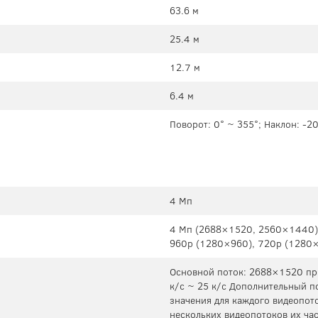
63.6 м
25.4 м
12.7 м
6.4 м
Поворот: 0° ~ 355°; Наклон: -2
4 Мп
4 Мп (2688×1520, 2560×1440)
960p (1280×960), 720p (1280×
Основной поток: 2688×1520 пр
к/с ~ 25 к/с Дополнительный п
значения для каждого видеопот
нескольких видеопотоков их час