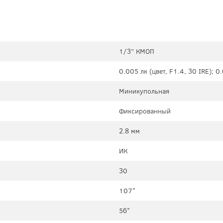
1/3” КМОП
0.005 лк (цвет, F1.4, 30 IRE); 0
Миникупольная
Фиксированный
2.8 мм
ИК
30
107°
56°