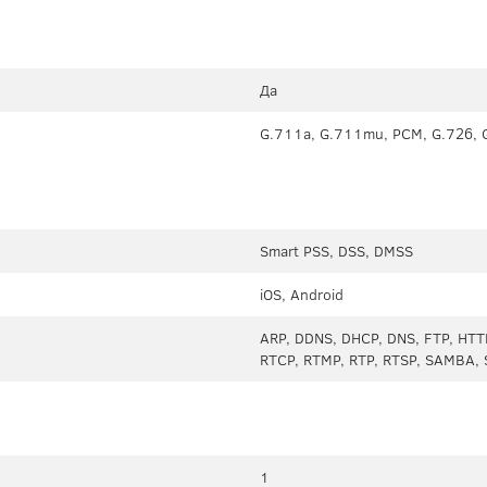
Да
G.711a, G.711mu, PCM, G.726, 
Smart PSS, DSS, DMSS
iOS, Android
ARP, DDNS, DHCP, DNS, FTP, HTTP
RTCP, RTMP, RTP, RTSP, SAMBA, 
1