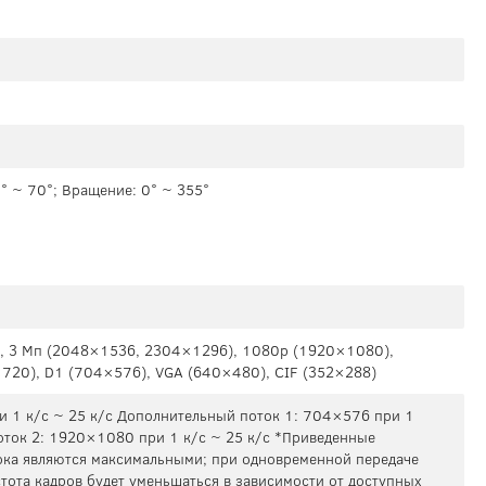
0° ~ 70°; Вращение: 0° ~ 355°
, 3 Мп (2048×1536, 2304×1296), 1080p (1920×1080),
720), D1 (704×576), VGA (640×480), CIF (352×288)
и 1 к/с ~ 25 к/с Дополнительный поток 1: 704×576 при 1
оток 2: 1920×1080 при 1 к/с ~ 25 к/с *Приведенные
ока являются максимальными; при одновременной передаче
тота кадров будет уменьшаться в зависимости от доступных