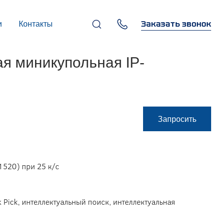
Заказать звонок
и
Контакты
+7 (495) 669-97-07
я миникупольная IP-
г. Москва, 119270,
Лужнецкая наб., д. 6, стр. 1,
бизнес-центр "Панорама-
Центр"
info@infocom-pro.ru
Запросить
1520) при 25 к/с
 Pick, интеллектуальный поиск, интеллектуальная