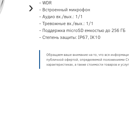
›
- WDR
- Встроенный микрофон
- Аудио вх./вых.: 1/1
- Тревожные вх./вых.: 1/1
- Поддержка microSD емкостью до 256 ГБ
- Степень защиты: IP67, IK10
Обращаем ваше внимание на то, что вся информаци
публичной офертой, определяемой положениями Ста
характеристиках, а также стоимости товаров и усл