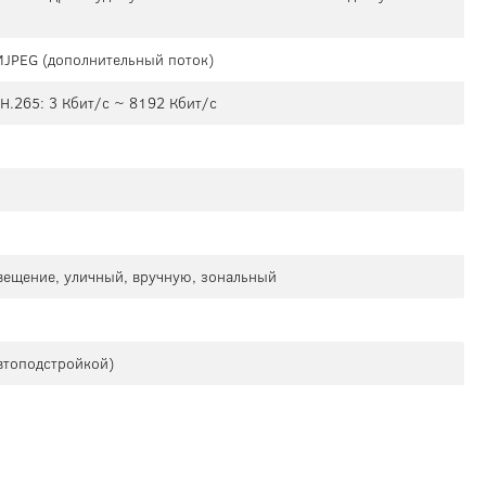
 MJPEG (дополнительный поток)
 H.265: 3 Кбит/с ~ 8192 Кбит/с
свещение, уличный, вручную, зональный
втоподстройкой)