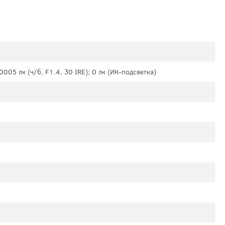
.0005 лк (ч/б, F1.4, 30 IRE); 0 лк (ИК-подсветка)