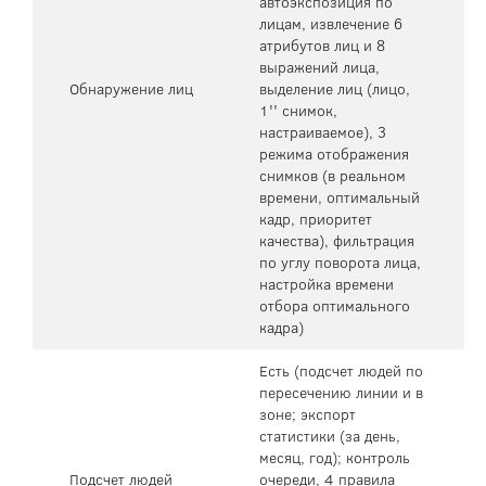
автоэкспозиция по
лицам, извлечение 6
атрибутов лиц и 8
выражений лица,
Обнаружение лиц
выделение лиц (лицо,
1'' снимок,
настраиваемое), 3
режима отображения
снимков (в реальном
времени, оптимальный
кадр, приоритет
качества), фильтрация
по углу поворота лица,
настройка времени
отбора оптимального
кадра)
Есть (подсчет людей по
пересечению линии и в
зоне; экспорт
статистики (за день,
месяц, год); контроль
Подсчет людей
очереди, 4 правила