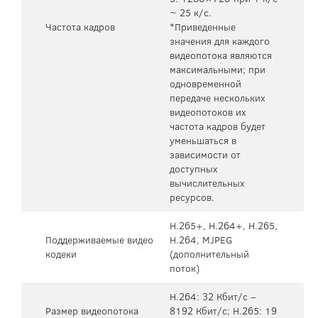
~ 25 к/с.
Частота кадров
*Приведенные
значения для каждого
видеопотока являются
максимальными; при
одновременной
передаче нескольких
видеопотоков их
частота кадров будет
уменьшаться в
зависимости от
доступных
вычислительных
ресурсов.
H.265+, H.264+, H.265,
Поддерживаемые видео
H.264, MJPEG
кодеки
(дополнительный
поток)
H.264: 32 Кбит/с –
Размер видеопотока
8192 Кбит/с; H.265: 19