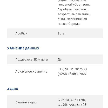
головной убор, зонт.
Атрибуты лиц: пол,
возраст, выражение,
очки, медицинская
маска, борода.
AcuPick
Есть
ХРАНЕНИЕ ДАННЫХ
Поддержка SD-карты
Да
FTP, SFTP, MicroSD
Локальное хранение
(≤256 Гбайт), NAS
АУДИО
G.711a, G.711Mu,
Сжатие аудио
G.726, AAC, G.723