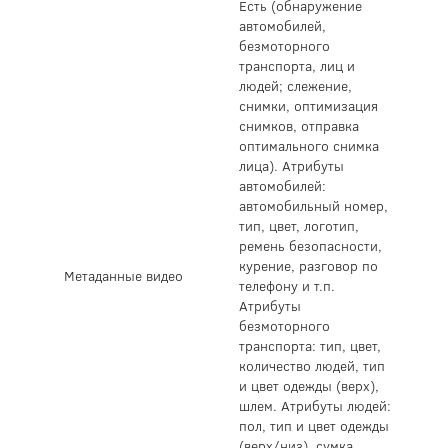
Есть (обнаружение
автомобилей,
безмоторного
транспорта, лиц и
людей; слежение,
снимки, оптимизация
снимков, отправка
оптимального снимка
лица). Атрибуты
автомобилей:
автомобильный номер,
тип, цвет, логотип,
ремень безопасности,
курение, разговор по
Метаданные видео
телефону и т.п.
Атрибуты
безмоторного
транспорта: тип, цвет,
количество людей, тип
и цвет одежды (верх),
шлем. Атрибуты людей:
пол, тип и цвет одежды
(верх/низ), сумка,