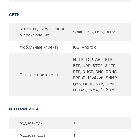
СЕТЬ
Клиенты для удаленног
Smart PSS, DSS, DMSS
о подключения
Мобильные клиенты
iOS, Android
HTTP, TCP, ARP, RTSP,
RTP, UDP, RTCP, SMTP,
FTP, DHCP, DNS, DDNS,
Сетевые протоколы
PPPoE, IPv4/v6, SNMP,
QoS, UPnP, NTP, ICMP,
HTTPS, IGMP, 802.1x
ИНТЕРФЕЙСЫ
Аудиовходы
1
Аудиовыходы
1