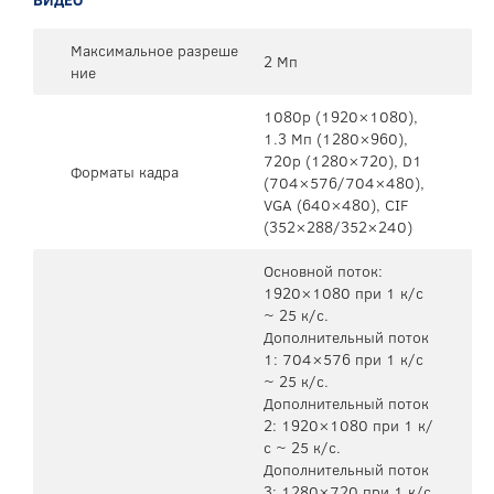
Максимальное разреше
2 Мп
ние
1080p (1920×1080),
1.3 Мп (1280×960),
720p (1280×720), D1
Форматы кадра
(704×576/704×480),
VGA (640×480), CIF
(352×288/352×240)
Основной поток:
1920×1080 при 1 к/с
~ 25 к/с.
Дополнительный поток
1: 704×576 при 1 к/с
~ 25 к/с.
Дополнительный поток
2: 1920×1080 при 1 к/
с ~ 25 к/с.
Дополнительный поток
3: 1280×720 при 1 к/с