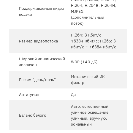
H.264, H.264B, H.264H,
Поддерживаемые видео
MJPEG
кодеки
(дополнительный
поток)
H.264: 3 Кбит/с ~
Размер видеопотока
16384 Кбит/с; H.265: 3
Кбит/с ~ 16384 Кбит/с
Широкий динамический
WDR (140 дБ)
диапазон
Механический ИК-
Режим "день/ночь"
фильтр
Антитуман
Да
Авто, естественный,
уличное освещение,
Баланс белого
уличный, вручную,
зональный