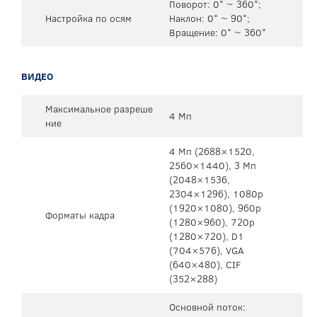
Поворот: 0° ~ 360°;
Настройка по осям
Наклон: 0° ~ 90°;
Вращение: 0° ~ 360°
ВИДЕО
Максимальное разреше
4 Мп
ние
4 Mп (2688×1520,
2560×1440), 3 Mп
(2048×1536,
2304×1296), 1080p
(1920×1080), 960p
Форматы кадра
(1280×960), 720p
(1280×720), D1
(704×576), VGA
(640×480), CIF
(352×288)
Основной поток: