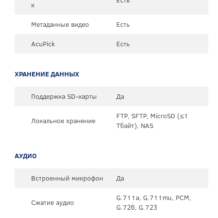
к
Метаданные видео
Есть
AcuPick
Есть
ХРАНЕНИЕ ДАННЫХ
Поддержка SD-карты
Да
FTP, SFTP, MicroSD (≤1
Локальное хранение
Тбайт), NAS
АУДИО
Встроенный микрофон
Да
G.711a, G.711mu, PCM,
Сжатие аудио
G.726, G.723