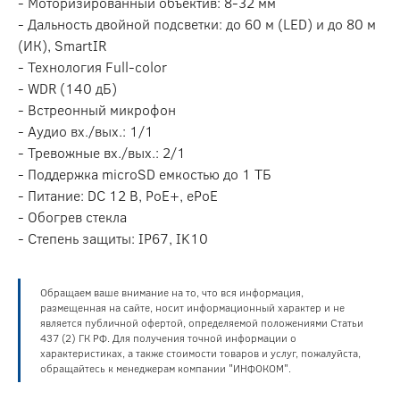
- Моторизированный объектив: 8-32 мм
- Дальность двойной подсветки: до 60 м (LED) и до 80 м
(ИК), SmartIR
- Технология Full-color
- WDR (140 дБ)
- Встреонный микрофон
- Аудио вх./вых.: 1/1
- Тревожные вх./вых.: 2/1
- Поддержка microSD емкостью до 1 ТБ
- Питание: DC 12 В, PoE+, ePoE
- Обогрев стекла
- Степень защиты: IP67, IK10
Обращаем ваше внимание на то, что вся информация,
размещенная на сайте, носит информационный характер и не
является публичной офертой, определяемой положениями Статьи
437 (2) ГК РФ. Для получения точной информации о
характеристиках, а также стоимости товаров и услуг, пожалуйста,
обращайтесь к менеджерам компании "ИНФОКОМ".