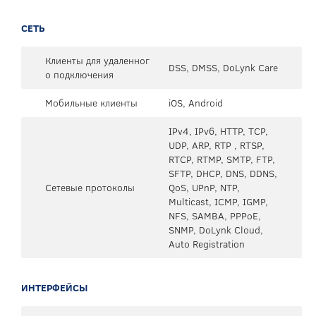
СЕТЬ
Клиенты для удаленног
DSS, DMSS, DoLynk Care
о подключения
Мобильные клиенты
iOS, Android
IPv4, IPv6, HTTP, TCP,
UDP, ARP, RTP , RTSP,
RTCP, RTMP, SMTP, FTP,
SFTP, DHCP, DNS, DDNS,
Сетевые протоколы
QoS, UPnP, NTP,
Multicast, ICMP, IGMP,
NFS, SAMBA, PPPoE,
SNMP, DoLynk Cloud,
Auto Registration
ИНТЕРФЕЙСЫ