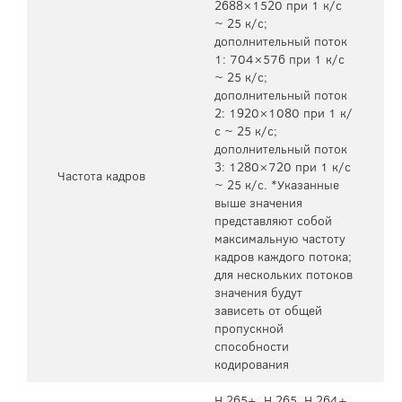
2688×1520 при 1 к/с
~ 25 к/с;
дополнительный поток
1: 704×576 при 1 к/с
~ 25 к/с;
дополнительный поток
2: 1920×1080 при 1 к/
с ~ 25 к/с;
дополнительный поток
3: 1280×720 при 1 к/с
Частота кадров
~ 25 к/с. *Указанные
выше значения
представляют собой
максимальную частоту
кадров каждого потока;
для нескольких потоков
значения будут
зависеть от общей
пропускной
способности
кодирования
H.265+, H.265, H.264+,