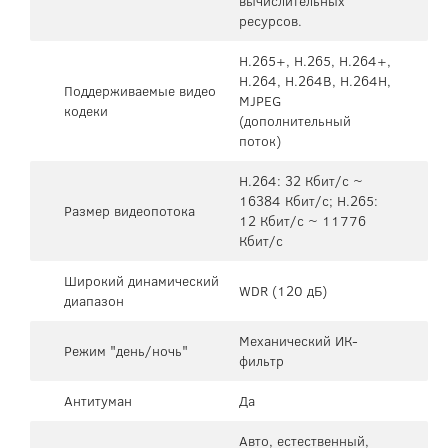
вычислительных
ресурсов.
H.265+, H.265, H.264+,
H.264, H.264B, H.264H,
Поддерживаемые видео
MJPEG
кодеки
(дополнительный
поток)
H.264: 32 Кбит/с ~
16384 Кбит/с; H.265:
Размер видеопотока
12 Кбит/с ~ 11776
Кбит/с
Широкий динамический
WDR (120 дБ)
диапазон
Механический ИК-
Режим "день/ночь"
фильтр
Антитуман
Да
Авто, естественный,