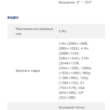
Вращение: 0° ~ 355°
ВИДЕО
Максимальное разреше
5 Мп
ние
5 Mп (2960×1668,
2880×1620), 4 Mп
(2688×1520,
2560×1440), 3 Mп
(2048×1536,
2304×1296), 1080p
Форматы кадра
(1920×1080), 960p
(1280×960), 720p
(1280×720), D1
(704×576), VGA
(640×480), CIF
(352×288)
Основной поток: