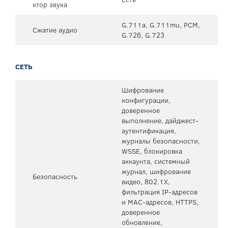
ктор звука
G.711a, G.711mu, PCM,
Сжатие аудио
G.726, G.723
СЕТЬ
Шифрование
конфигурации,
доверенное
выполнение, дайджест-
аутентификация,
журналы безопасности,
WSSE, блокировка
аккаунта, системный
журнал, шифрование
Безопасность
видео, 802.1X,
фильтрация IP-адресов
и MAC-адресов, HTTPS,
доверенное
обновление,