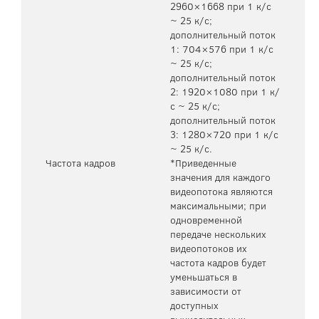
2960×1668 при 1 к/с
~ 25 к/с;
дополнительный поток
1: 704×576 при 1 к/с
~ 25 к/с;
дополнительный поток
2: 1920×1080 при 1 к/
с ~ 25 к/с;
дополнительный поток
3: 1280×720 при 1 к/с
~ 25 к/с.
Частота кадров
*Приведенные
значения для каждого
видеопотока являются
максимальными; при
одновременной
передаче нескольких
видеопотоков их
частота кадров будет
уменьшаться в
зависимости от
доступных