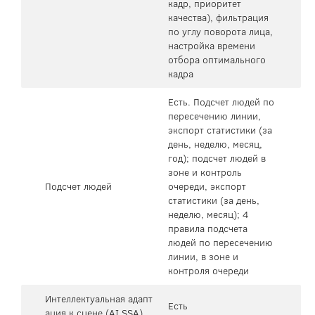
кадр, приоритет
качества), фильтрация
по углу поворота лица,
настройка времени
отбора оптимального
кадра
Есть. Подсчет людей по
пересечению линии,
экспорт статистики (за
день, неделю, месяц,
год); подсчет людей в
зоне и контроль
Подсчет людей
очереди, экспорт
статистики (за день,
неделю, месяц); 4
правила подсчета
людей по пересечению
линии, в зоне и
контроля очереди
Интеллектуальная адапт
Есть
ация к сцене (AI SSA)