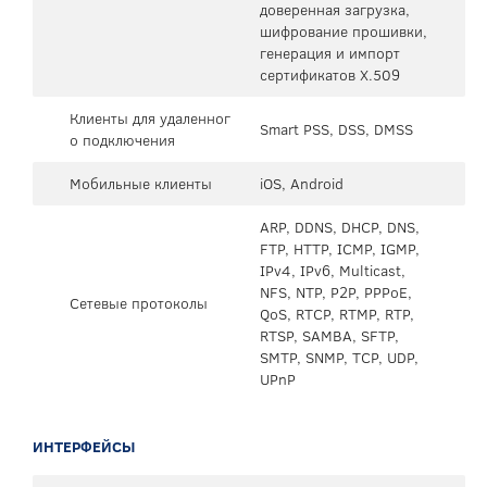
доверенная загрузка,
шифрование прошивки,
генерация и импорт
сертификатов X.509
Клиенты для удаленног
Smart PSS, DSS, DMSS
о подключения
Мобильные клиенты
iOS, Android
ARP, DDNS, DHCP, DNS,
FTP, HTTP, ICMP, IGMP,
IPv4, IPv6, Multicast,
NFS, NTP, P2P, PPPoE,
Сетевые протоколы
QoS, RTCP, RTMP, RTP,
RTSP, SAMBA, SFTP,
SMTP, SNMP, TCP, UDP,
UPnP
ИНТЕРФЕЙСЫ