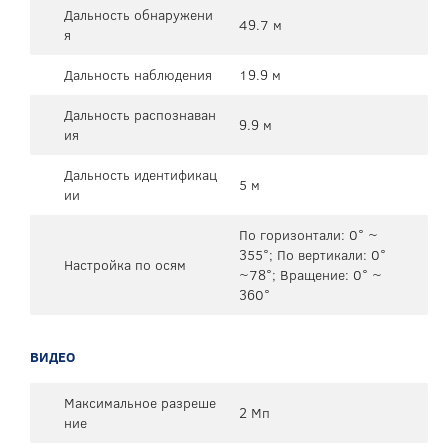
Дальность обнаружени
49.7 м
я
Дальность наблюдения
19.9 м
Дальность распознаван
9.9 м
ия
Дальность идентификац
5 м
ии
По горизонтали: 0° ~
355°; По вертикали: 0°
Настройка по осям
~78°; Вращение: 0° ~
360°
ВИДЕО
Максимальное разреше
2 Мп
ние