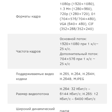
1080p (1920×1080),
1.3 Мп (1280×960),
720p (1280×720), D1
Форматы кадра
(704×576/704×480),
VGA (640× 480), CIF
(352×288/352×240)
Основной поток:
1920×1080 при 1 к/с~
25 к/с.
Частота кадров
Дополнительный поток:
704×576 при 1 к/с ~
25 к/с
Поддерживаемые видео
H.265, H.264, H.264H,
кодеки
H.264B, MJPEG
H.264: 32 Кбит/с –
Размер видеопотока
6144 Кбит/с; H.265: 12
Кбит/с – 6400 Кбит/с
Широкий динамический
DWDR