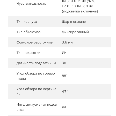
IRE); 0.001 лк (ч/б,
Чувствительность
F2.0, 30 IRE); 0 лк
(подсветка включена)
Тип корпуса
Шар в стакане
Тип объектива
Фиксированный
Фокусное расстояние
3.6 мм
Тип подсветки
ИК
Дальность подсветки, м
30
Угол обзора по горизо
88°
нтали
Угол обзора по вертика
47°
ли
Интеллектуальная подсв
Да
етка