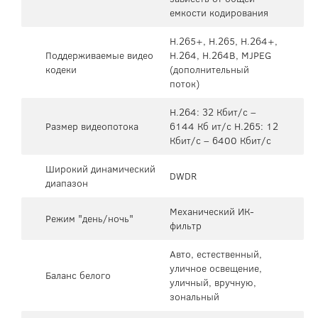
емкости кодирования
H.265+, H.265, H.264+,
Поддерживаемые видео
H.264, H.264B, MJPEG
кодеки
(дополнительный
поток)
H.264: 32 Кбит/с –
Размер видеопотока
6144 Кб ит/с H.265: 12
Кбит/с – 6400 Кбит/с
Широкий динамический
DWDR
диапазон
Механический ИК-
Режим "день/ночь"
фильтр
Авто, естественный,
уличное освещение,
Баланс белого
уличный, вручную,
зональный