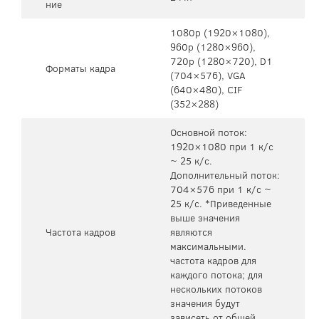
ние
1080p (1920×1080),
960p (1280×960),
720p (1280×720), D1
Форматы кадра
(704×576), VGA
(640×480), CIF
(352×288)
Основной поток:
1920×1080 при 1 к/с
~ 25 к/с.
Дополнительный поток:
704×576 при 1 к/с ~
25 к/с. *Приведенные
выше значения
Частота кадров
являются
максимальными.
частота кадров для
каждого потока; для
нескольких потоков
значения будут
зависеть от общей