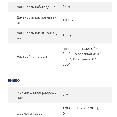
Дальность наблюдения
21 м
Дальность распознаван
10.5 м
ия
Дальность идентификац
5.2 м
ии
По горизонтали: 0° ~
355°; По вертикали: 0°
Настройка по осям
~78°; Вращение: 0° ~
360°
ВИДЕО
Максимальное разреше
2 Мп
ние
1080p (1920×1080),
Форматы кадра
D1