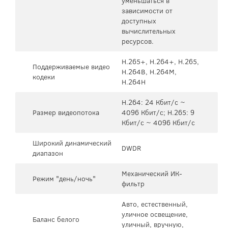
уменьшаться в
зависимости от
доступных
вычислительных
ресурсов.
H.265+, H.264+, H.265,
Поддерживаемые видео
H.264B, H.264M,
кодеки
H.264H
H.264: 24 Кбит/с ~
Размер видеопотока
4096 Кбит/с; H.265: 9
Кбит/с ~ 4096 Кбит/с
Широкий динамический
DWDR
диапазон
Механический ИК-
Режим "день/ночь"
фильтр
Авто, естественный,
уличное освещение,
Баланс белого
уличный, вручную,