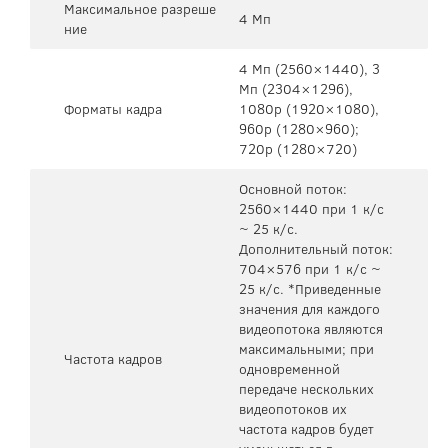
Максимальное разреше
4 Мп
ние
4 Мп (2560×1440), 3
Mп (2304×1296),
Форматы кадра
1080p (1920×1080),
960p (1280×960);
720p (1280×720)
Основной поток:
2560×1440 при 1 к/с
~ 25 к/с.
Дополнительный поток:
704×576 при 1 к/с ~
25 к/с. *Приведенные
значения для каждого
видеопотока являются
максимальными; при
Частота кадров
одновременной
передаче нескольких
видеопотоков их
частота кадров будет