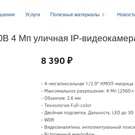
ешения
Услуги
Полезные материалы
Новост
B 4 Мп уличная IP-видеокамера
8 390 ₽
- 4-мегапиксельная 1/2.9" КMOП-матрица
- Максимальное разрешение: 4 Мп (2560×
- Объектив: 3.6 мм
- Технология Full-color
- Двойная подсветка. Дальность: LED до 30 
- WDR
- Видеоаналитика: интеллектуальный поис
- Встроенный микрофон