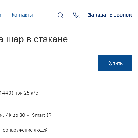
Заказать звонок
и
Контакты
+7 (495) 669-97-07
 шар в стакане
г. Москва, 119270,
Лужнецкая наб., д. 6, стр. 1,
бизнес-центр "Панорама-
Центр"
info@infocom-pro.ru
Купить
1440) при 25 к/с
м, ИК до 30 м, Smart IR
к, обнаружение людей