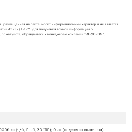
я, размещенная на сайте, носит информационный характер и не является
тьи 437 (2) ГК РФ. Для получения точной информации о
уг, пожалуйста, обращайтесь к менеджерам компании "ИНФОКОМ".
,0006 лк (ч/б, F1.6, 30 IRE); 0 лк (подсветка включена)