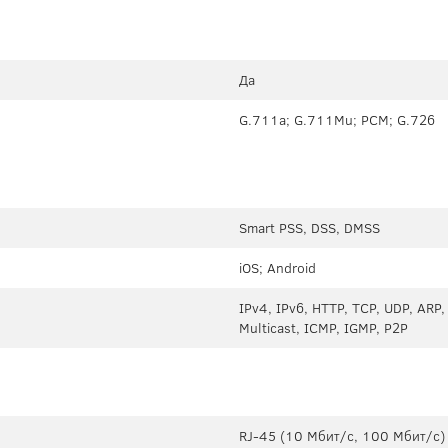
Да
G.711a; G.711Mu; PCM; G.726
Smart PSS, DSS, DMSS
iOS; Android
IPv4, IPv6, HTTP, TCP, UDP, ARP
Multicast, ICMP, IGMP, P2P
RJ-45 (10 Мбит/с, 100 Мбит/с)