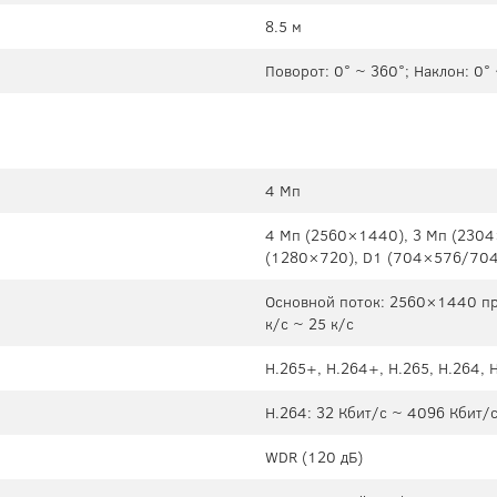
8.5 м
Поворот: 0° ~ 360°; Наклон: 0°
4 Мп
4 Мп (2560×1440), 3 Мп (2304
(1280×720), D1 (704×576/704
Основной поток: 2560×1440 пр
к/c ~ 25 к/с
H.265+, H.264+, H.265, H.264,
H.264: 32 Кбит/с ~ 4096 Кбит/с
WDR (120 дБ)