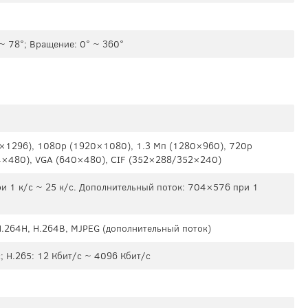
 ~ 78°; Вращение: 0° ~ 360°
×1296), 1080p (1920×1080), 1.3 Мп (1280×960), 720p
×480), VGA (640×480), CIF (352×288/352×240)
и 1 к/c ~ 25 к/c. Дополнительный поток: 704×576 при 1
 H.264H, H.264B, MJPEG (дополнительный поток)
; H.265: 12 Кбит/с ~ 4096 Кбит/с