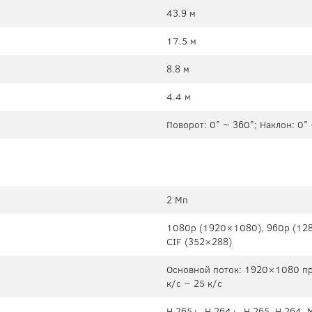
43.9 м
17.5 м
8.8 м
4.4 м
Поворот: 0° ~ 360°; Наклон: 0°
2 Мп
1080p (1920×1080), 960p (128
CIF (352×288)
Основной поток: 1920×1080 пр
к/c ~ 25 к/c
H.265+, H.264+, H.265, H.264,