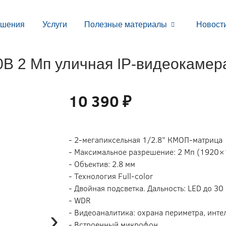
ешения
Услуги
Полезные материалы
Новост
B 2 Мп уличная IP-видеокамера
10 390 ₽
- 2-мегапиксельная 1/2.8” КМОП-матрица
- Максимальное разрешение: 2 Мп (1920×
- Объектив: 2.8 мм
- Технология Full-color
- Двойная подсветка. Дальность: LED до 30 
- WDR
›
- Видеоаналитика: охрана периметра, инте
- Встроенный микрофон