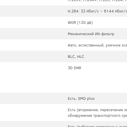
H.264: 32 Кбит/с ~ 6144 Кбит/с
WDR (120 дБ)
Механический ИК-фильтр
Авто, естественный, уличное о
BLC, HLC
3D DNR
Есть, SMD plus
Есть (вторжение, пересечение 
обнаружение транспортного сре
Есть (работает совместно с ин