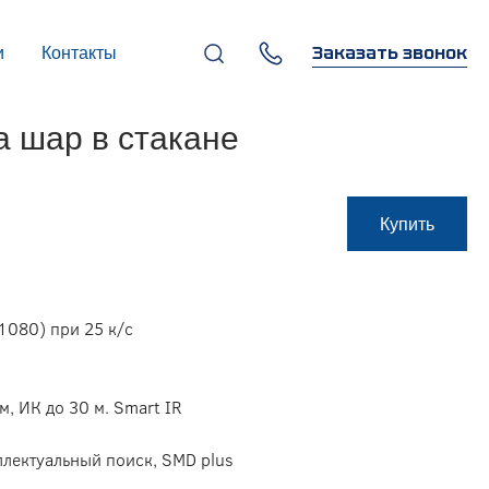
Заказать звонок
и
Контакты
+7 (495) 669-97-07
 шар в стакане
г. Москва, 119270,
Лужнецкая наб., д. 6, стр. 1,
бизнес-центр "Панорама-
Центр"
info@infocom-pro.ru
Купить
1080) при 25 к/с
м, ИК до 30 м. Smart IR
ллектуальный поиск, SMD plus