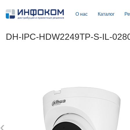
О нас
Каталог
Р
DH-IPC-HDW2249TP-S-IL-0280
‹