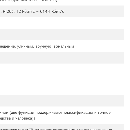
; H.265: 12 Кбит/с ~ 6144 Кбит/с
свещение, уличный, вручную, зональный
линии (две функции поддерживают классификацию и точное
дства и человека))
теллектуальными IP-видеорегистраторами для осуществления