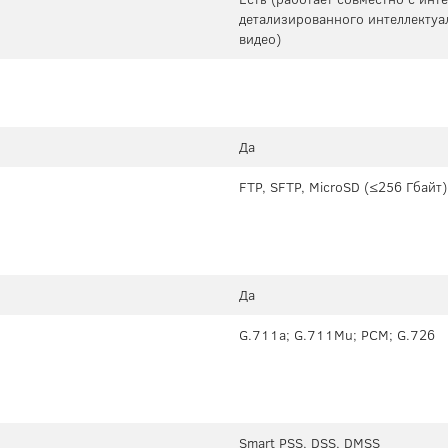
детализированного интеллектуа
видео)
Да
FTP, SFTP, MicroSD (≤256 Гбайт)
Да
G.711a; G.711Mu; PCM; G.726
Smart PSS, DSS, DMSS