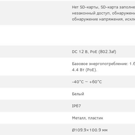
Нет SD-карты, SD-карта заполне
незаконный доступ, обнаружени
обнаружение напряжения, искл
DC 12 В, PoE (802.3af)
Базовое энергопотребление: 1.6 
4.4 Вт (PoE).
-40°C ~ +60°C
Белый
IP67
Металл, пластик
Ø109.9×100.9 мм