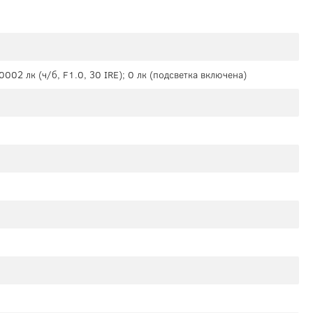
.0002 лк (ч/б, F1.0, 30 IRE); 0 лк (подсветка включена)