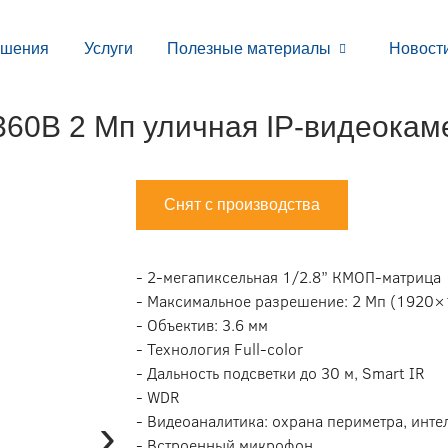
ешения
Услуги
Полезные материалы
Новост
0B 2 Мп уличная IP-видеокаме
Снят с производства
- 2-мегапиксельная 1/2.8” КМОП-матрица
- Максимальное разрешение: 2 Мп (1920×
- Объектив: 3.6 мм
- Технология Full-color
- Дальность подсветки до 30 м, Smart IR
- WDR
›
- Видеоаналитика: охрана периметра, инте
- Встроенный микрофон