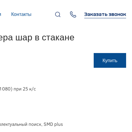
Заказать звонок
и
Контакты
+7 (495) 669-97-07
ра шар в стакане
г. Москва, 119270,
Лужнецкая наб., д. 6, стр. 1,
бизнес-центр "Панорама-
Центр"
info@infocom-pro.ru
Купить
1080) при 25 к/с
ллектуальный поиск, SMD plus