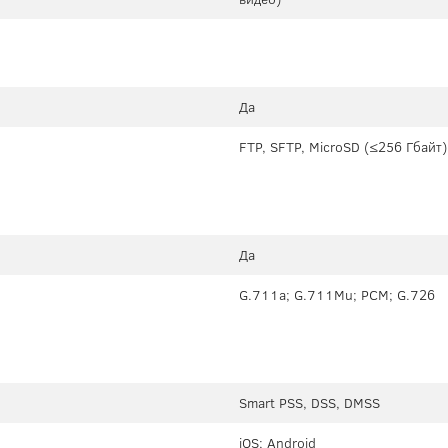
Да
FTP, SFTP, MicroSD (≤256 Гбайт)
Да
G.711a; G.711Mu; PCM; G.726
Smart PSS, DSS, DMSS
iOS; Android