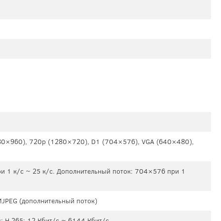
0×960), 720p (1280×720), D1 (704×576), VGA (640×480),
и 1 к/c ~ 25 к/c. Дополнительный поток: 704×576 при 1
 MJPEG (дополнительный поток)
; H.265: 12 Кбит/с ~ 6144 Кбит/с