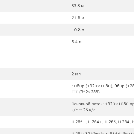
53.8 м
21.6 м
10.8 м
5.4 м
2 Мп
1080p (1920×1080), 960p (128
CIF (352×288)
Основной поток: 1920×1080 пр
к/c ~ 25 к/c
H.265+, H.264+, H.265, H.264,
H.264: 32 Кбит/с ~ 6144 Кбит/с