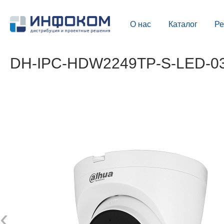
О нас
Каталог
Р
DH-IPC-HDW2249TP-S-LED-036
‹