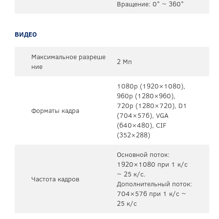
Вращение: 0° ~ 360°
ВИДЕО
Максимальное разреше
2 Мп
ние
1080p (1920×1080),
960p (1280×960),
720p (1280×720), D1
Форматы кадра
(704×576), VGA
(640×480), CIF
(352×288)
Основной поток:
1920×1080 при 1 к/c
~ 25 к/c.
Частота кадров
Дополнительный поток:
704×576 при 1 к/c ~
25 к/c