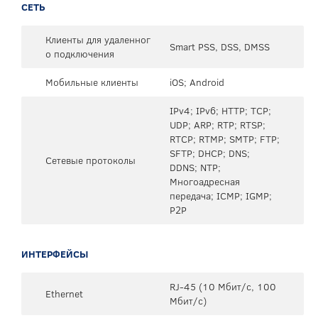
СЕТЬ
Клиенты для удаленног
Smart PSS, DSS, DMSS
о подключения
Мобильные клиенты
iOS; Android
IPv4; IPv6; HTTP; TCP;
UDP; ARP; RTP; RTSP;
RTCP; RTMP; SMTP; FTP;
SFTP; DHCP; DNS;
Сетевые протоколы
DDNS; NTP;
Многоадресная
передача; ICMP; IGMP;
P2P
ИНТЕРФЕЙСЫ
RJ-45 (10 Мбит/с, 100
Ethernet
Мбит/с)