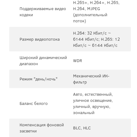
H.265+, H.264+, H.265,
Поддерживаемые видео
H.264, MJPEG
кодеки
(дополнительный
поток)
H.264: 32 Кбит/с ~
Размер видеопотока
6144 Кбит/с; H.265: 12
Кбит/с ~ 6144 Кбит/с
Широкий динамический
WDR
диапазон
Механический ИК-
Режим "день/ночь"
фильтр
Авто, естественный,
уличное освещение,
Баланс белого
уличный, вручную,
зональный
Компенсация фоновой
BLC, HLC
засветки