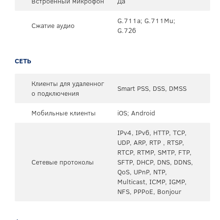
Встроенный микрофон
Да
G.711a; G.711Mu;
Сжатие аудио
G.726
СЕТЬ
Клиенты для удаленног
Smart PSS, DSS, DMSS
о подключения
Мобильные клиенты
iOS; Android
IPv4, IPv6, HTTP, TCP,
UDP, ARP, RTP , RTSP,
RTCP, RTMP, SMTP, FTP,
Сетевые протоколы
SFTP, DHCP, DNS, DDNS,
QoS, UPnP, NTP,
Multicast, ICMP, IGMP,
NFS, PPPoE, Bonjour