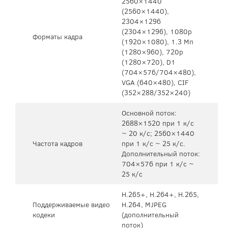
2560×1440
(2560×1440),
2304×1296
(2304×1296), 1080p
Форматы кадра
(1920×1080), 1.3 Мп
(1280×960), 720p
(1280×720), D1
(704×576/704×480),
VGA (640×480), CIF
(352×288/352×240)
Основной поток:
2688×1520 при 1 к/с
~ 20 к/с; 2560×1440
Частота кадров
при 1 к/с ~ 25 к/с.
Дополнительный поток:
704×576 при 1 к/с ~
25 к/с
H.265+, H.264+, H.265,
Поддерживаемые видео
H.264, MJPEG
кодеки
(дополнительный
поток)