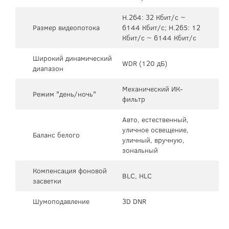
H.264: 32 Кбит/с ~
Размер видеопотока
6144 Кбит/с; H.265: 12
Кбит/с ~ 6144 Кбит/с
Широкий динамический
WDR (120 дБ)
диапазон
Механический ИК-
Режим "день/ночь"
фильтр
Авто, естественный,
уличное освещение,
Баланс белого
уличный, вручную,
зональный
Компенсация фоновой
BLC, HLC
засветки
Шумоподавление
3D DNR