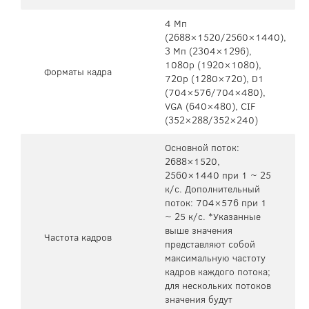
4 Mп
(2688×1520/2560×1440),
3 Mп (2304×1296),
1080p (1920×1080),
Форматы кадра
720p (1280×720), D1
(704×576/704×480),
VGA (640×480), CIF
(352×288/352×240)
Основной поток:
2688×1520,
2560×1440 при 1 ~ 25
к/с. Дополнительный
поток: 704×576 при 1
~ 25 к/с. *Указанные
выше значения
Частота кадров
представляют собой
максимальную частоту
кадров каждого потока;
для нескольких потоков
значения будут