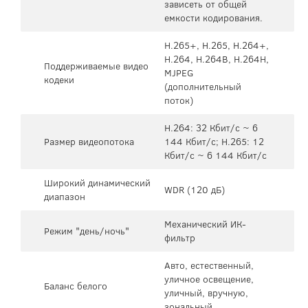
зависеть от общей
емкости кодирования.
H.265+, H.265, H.264+,
H.264, H.264B, H.264H,
Поддерживаемые видео
MJPEG
кодеки
(дополнительный
поток)
H.264: 32 Кбит/с ~ 6
Размер видеопотока
144 Кбит/с; H.265: 12
Кбит/с ~ 6 144 Кбит/с
Широкий динамический
WDR (120 дБ)
диапазон
Механический ИК-
Режим "день/ночь"
фильтр
Авто, естественный,
уличное освещение,
Баланс белого
уличный, вручную,
зональный