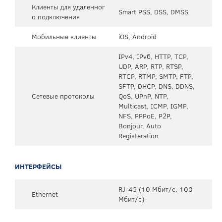
Клиенты для удаленног
Smart PSS, DSS, DMSS
о подключения
Мобильные клиенты
iOS, Android
IPv4, IPv6, HTTP, TCP,
UDP, ARP, RTP, RTSP,
RTCP, RTMP, SMTP, FTP,
SFTP, DHCP, DNS, DDNS,
Сетевые протоколы
QoS, UPnP, NTP,
Multicast, ICMP, IGMP,
NFS, PPPoE, P2P,
Bonjour, Auto
Registeration
ИНТЕРФЕЙСЫ
RJ-45 (10 Мбит/с, 100
Ethernet
Мбит/с)