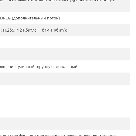
 MJPEG (дополнительный поток)
; H.265: 12 Кбит/с ~ 6144 Кбит/с
свещение, уличный, вручную, зональный
линии (две функции поддерживают классификацию и точное