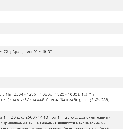
 ~ 78°; Вращение: 0° ~ 360°
 3 Мп (2304×1296), 1080р (1920×1080), 1.3 Мп
 D1 (704×576/704×480), VGA (640×480), CIF (352×288,
и 1 ~ 20 к/c, 2560×1440 при 1 ~ 25 к/c. Дополнительный
с *Приведенные выше значения являются максимальными.
 для нескольких потоков значения будут зависеть от общей