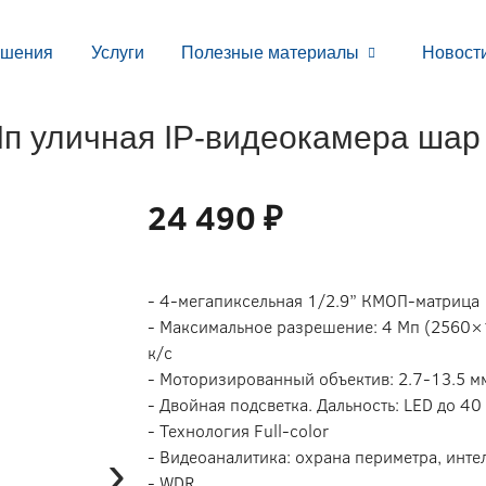
ешения
Услуги
Полезные материалы
Новост
 уличная IP-видеокамера шар 
24 490 ₽
- 4-мегапиксельная 1/2.9” КМОП-матрица
- Максимальное разрешение: 4 Мп (2560×
к/с
- Моторизированный объектив: 2.7-13.5 м
- Двойная подсветка. Дальность: LED до 40 
- Технология Full-color
›
- Видеоаналитика: охрана периметра, инте
- WDR