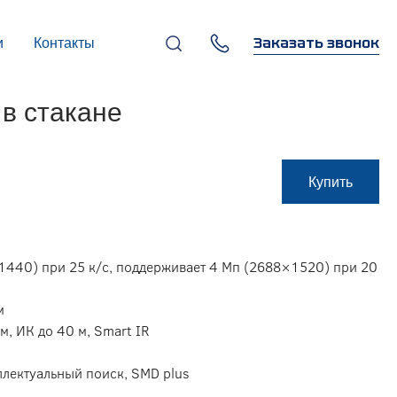
Заказать звонок
и
Контакты
+7 (495) 669-97-07
в стакане
г. Москва, 119270,
Лужнецкая наб., д. 6, стр. 1,
бизнес-центр "Панорама-
Центр"
info@infocom-pro.ru
Купить
1440) при 25 к/с, поддерживает 4 Мп (2688×1520) при 20
м
м, ИК до 40 м, Smart IR
ллектуальный поиск, SMD plus