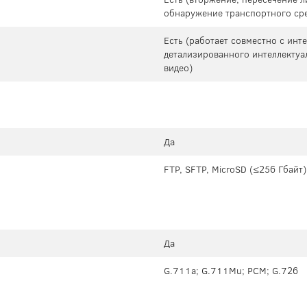
обнаружение транспортного сре
Есть (работает совместно с ин
детализированного интеллектуа
видео)
Да
FTP, SFTP, MicroSD (≤256 Гбайт)
Да
G.711a; G.711Mu; PCM; G.726