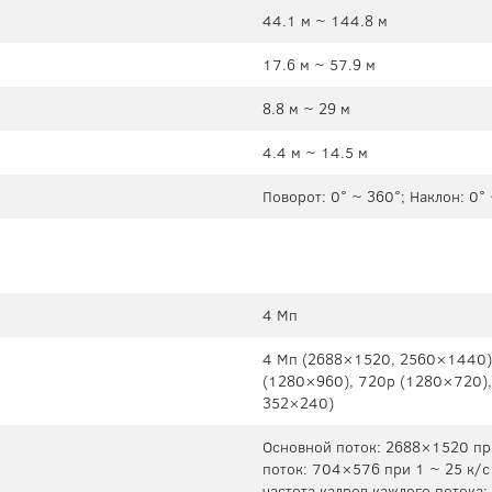
44.1 м ~ 144.8 м
17.6 м ~ 57.9 м
8.8 м ~ 29 м
4.4 м ~ 14.5 м
Поворот: 0° ~ 360°; Наклон: 0°
4 Мп
4 Мп (2688×1520, 2560×1440),
(1280×960), 720p (1280×720),
352×240)
Основной поток: 2688×1520 пр
поток: 704×576 при 1 ~ 25 к/
частота кадров каждого потока;