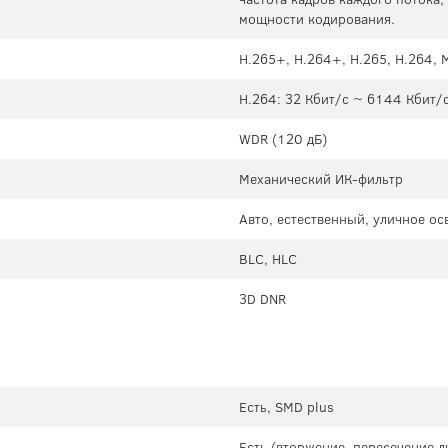
мощности кодирования.
H.265+, H.264+, H.265, H.264,
H.264: 32 Кбит/с ~ 6144 Кбит/с
WDR (120 дБ)
Механический ИК-фильтр
Авто, естественный, уличное о
BLC, HLC
3D DNR
Есть, SMD plus
Есть (вторжение, пересечение 