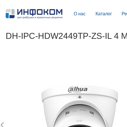
О нас
Каталог
Р
DH-IPC-HDW2449TP-ZS-IL 4 Мп
‹