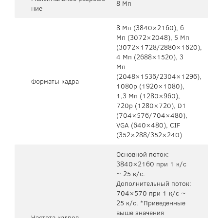
8 Мп
ние
8 Мп (3840×2160), 6
Мп (3072×2048), 5 Мп
(3072×1728/2880×1620),
4 Мп (2688×1520), 3
Мп
(2048×1536/2304×1296),
Форматы кадра
1080р (1920×1080),
1,3 Мп (1280×960),
720p (1280×720), D1
(704×576/704×480),
VGA (640×480), CIF
(352×288/352×240)
Основной поток:
3840×2160 при 1 к/с
~ 25 к/с.
Дополнительный поток:
704×570 при 1 к/с ~
25 к/с. *Приведенные
выше значения
Частота кадров