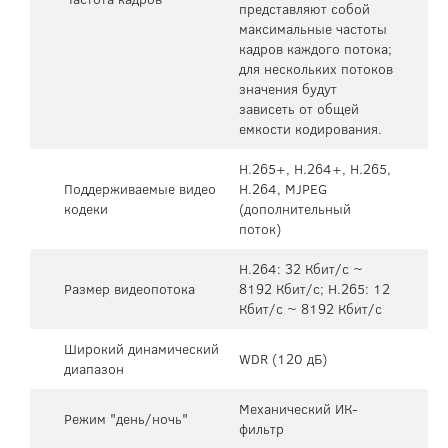
представляют собой
максимальные частоты
кадров каждого потока;
для нескольких потоков
значения будут
зависеть от общей
емкости кодирования.
H.265+, H.264+, H.265,
Поддерживаемые видео
H.264, MJPEG
кодеки
(дополнительный
поток)
H.264: 32 Кбит/с ~
Размер видеопотока
8192 Кбит/с; H.265: 12
Кбит/с ~ 8192 Кбит/с
Широкий динамический
WDR (120 дБ)
диапазон
Механический ИК-
Режим "день/ночь"
фильтр