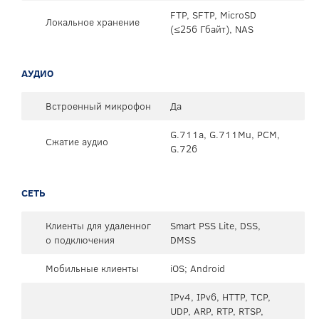
FTP, SFTP, MicroSD
Локальное хранение
(≤256 Гбайт), NAS
АУДИО
Встроенный микрофон
Да
G.711a, G.711Mu, PCM,
Сжатие аудио
G.726
СЕТЬ
Клиенты для удаленног
Smart PSS Lite, DSS,
о подключения
DMSS
Мобильные клиенты
iOS; Android
IPv4, IPv6, HTTP, TCP,
UDP, ARP, RTP, RTSP,