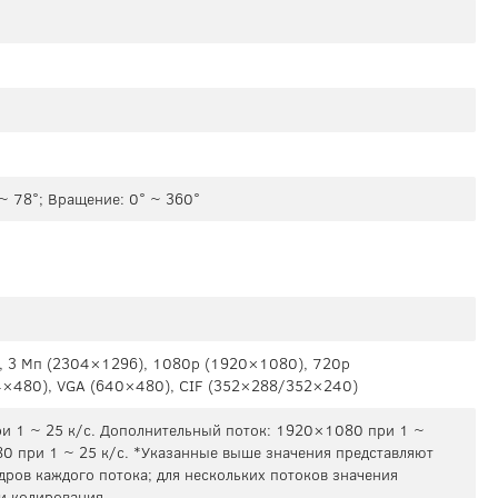
 ~ 78°; Вращение: 0° ~ 360°
 3 Mп (2304×1296), 1080p (1920×1080), 720p
×480), VGA (640×480), CIF (352×288/352×240)
и 1 ~ 25 к/с. Дополнительный поток: 1920×1080 при 1 ~
80 при 1 ~ 25 к/с. *Указанные выше значения представляют
дров каждого потока; для нескольких потоков значения
и кодирования.