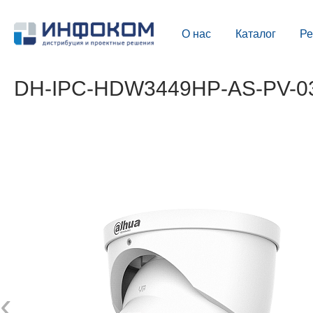
О нас
Каталог
Р
DH-IPC-HDW3449HP-AS-PV-036
‹