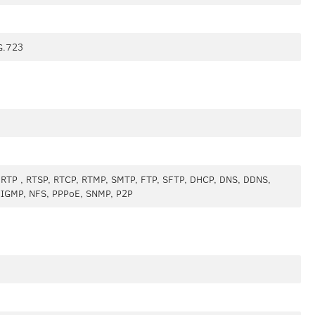
G.723
, RTP , RTSP, RTCP, RTMP, SMTP, FTP, SFTP, DHCP, DNS, DDNS,
, IGMP, NFS, PPPoE, SNMP, P2P