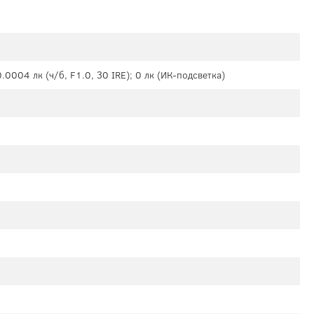
0.0004 лк (ч/б, F1.0, 30 IRE); 0 лк (ИК-подсветка)