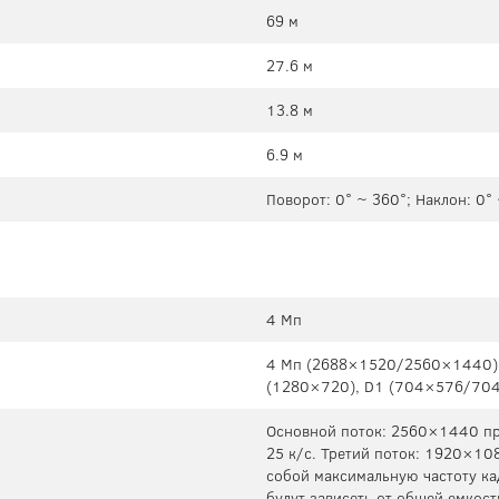
69 м
27.6 м
13.8 м
6.9 м
Поворот: 0° ~ 360°; Наклон: 0°
4 Мп
4 Mп (2688×1520/2560×1440),
(1280×720), D1 (704×576/704
Основной поток: 2560×1440 пр
25 к/с. Третий поток: 1920×10
собой максимальную частоту ка
будут зависеть от общей емкост