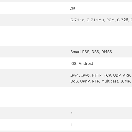
Да
G.711a, G.711Mu, PCM, G.726, 
Smart PSS, DSS, DMSS
iOS, Android
IPv4, IPv6, HTTP, TCP, UDP, ARP
QoS, UPnP, NTP, Multicast, ICMP
1
1