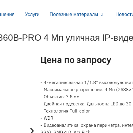
ешения
Услуги
Полезные материалы
Новост
0B-PRO 4 Мп уличная IP-виде
Цена по запросу
- 4-мегапиксельная 1/1.8” высокочувств
- Максимальное разрешение: 4 Мп (2688×
- Объектив: 3.6 мм
- Двойная подсветка. Дальность: LED до 30 
- Технология Full-color
- WDR
›
- Видеоаналитика: охрана периметра, инте
SSA), SMD 4.0, AcuPick