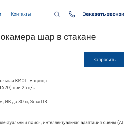
Заказать звонок
и
Контакты
+7 (495) 669-97-07
окамера шар в стакане
г. Москва, 119270,
Лужнецкая наб., д. 6, стр. 1,
бизнес-центр "Панорама-
Центр"
info@infocom-pro.ru
Запросить
ительная КМОП-матрица
1520) при 25 к/с
м, ИК до 30 м, SmartIR
ллектуальный поиск, интеллектуальная адаптация сцены (AI