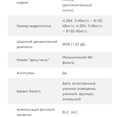
кодеки
(дополнительный
поток)
H.264: 3 Кбит/с ~ 8192
Размер видеопотока
Кбит/с; H.265: 3 Кбит/с
~ 8192 Кбит/с
Широкий динамический
WDR (120 дБ)
диапазон
Механический ИК-
Режим "день/ночь"
фильтр
Антитуман
Да
Авто, естественный,
уличное освещение,
Баланс белого
уличный, вручную,
зональный
Компенсация фоновой
BLC, HLC
засветки