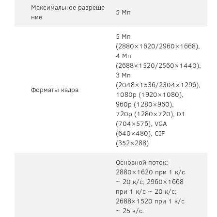
Максимальное разреше
5 Мп
ние
5 Mп
(2880×1620/2960×1668),
4 Mп
(2688×1520/2560×1440),
3 Mп
(2048×1536/2304×1296),
Форматы кадра
1080p (1920×1080),
960p (1280×960),
720p (1280×720), D1
(704×576), VGA
(640×480), CIF
(352×288)
Основной поток:
2880×1620 при 1 к/с
~ 20 к/с; 2960×1668
при 1 к/с ~ 20 к/с;
2688×1520 при 1 к/с
~ 25 к/с.