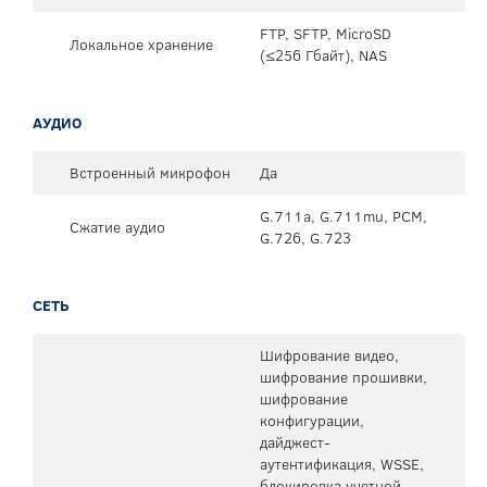
FTP, SFTP, MicroSD
Локальное хранение
(≤256 Гбайт), NAS
АУДИО
Встроенный микрофон
Да
G.711a, G.711mu, PCM,
Сжатие аудио
G.726, G.723
СЕТЬ
Шифрование видео,
шифрование прошивки,
шифрование
конфигурации,
дайджест-
аутентификация, WSSE,
блокировка учетной