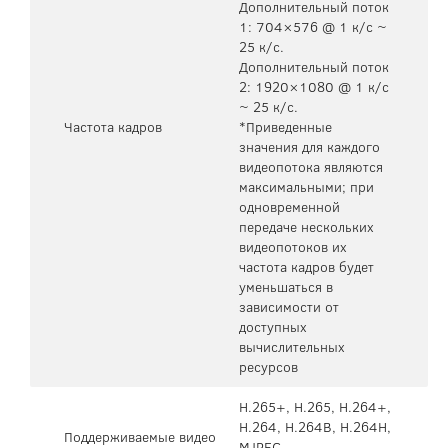
Дополнительный поток
1: 704×576 @ 1 к/с ~
25 к/с.
Дополнительный поток
2: 1920×1080 @ 1 к/с
~ 25 к/с.
Частота кадров
*Приведенные
значения для каждого
видеопотока являются
максимальными; при
одновременной
передаче нескольких
видеопотоков их
частота кадров будет
уменьшаться в
зависимости от
доступных
вычислительных
ресурсов
H.265+, H.265, H.264+,
H.264, H.264B, H.264H,
Поддерживаемые видео
MJPEG