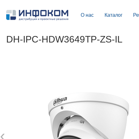
О нас
Каталог
Р
DH-IPC-HDW3649TP-ZS-IL
‹