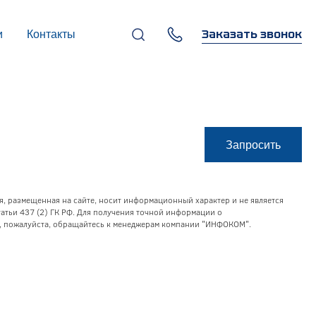
Заказать звонок
и
Контакты
+7 (495) 669-97-07
г. Москва, 119270,
Лужнецкая наб., д. 6, стр. 1,
бизнес-центр "Панорама-
Центр"
info@infocom-pro.ru
Запросить
я, размещенная на сайте, носит информационный характер и не является
тьи 437 (2) ГК РФ. Для получения точной информации о
уг, пожалуйста, обращайтесь к менеджерам компании "ИНФОКОМ".