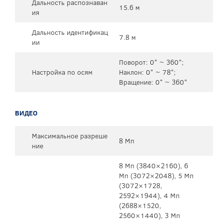
Дальность распознаван
15.6 м
ия
Дальность идентификац
7.8 м
ии
Поворот: 0° ~ 360°;
Настройка по осям
Наклон: 0° ~ 78°;
Вращение: 0° ~ 360°
ВИДЕО
Максимальное разреше
8 Мп
ние
8 Mп (3840×2160), 6
Mп (3072×2048), 5 Mп
(3072×1728,
2592×1944), 4 Mп
(2688×1520,
2560×1440), 3 Mп