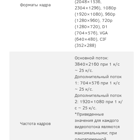
(2048×1536,
Форматы кадра
2304×1296), 1080p
(1920×1080), 960p
(1280×960), 720p
(1280×720), D1
(704×576), VGA
(640×480), CIF
(352×288)
Основной поток:
3840×2160 при 1 к/с
~ 25 к/с.
Дополнительный поток
1: 704×576 при 1 к/с
~ 25 к/с.
Дополнительный поток
2: 1920×1080 при 1 к/
с ~ 25 к/с.
*Приведенные
значения для каждого
Частота кадров
видеопотока являются
максимальными; при
одновременной