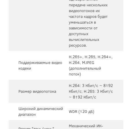
передаче нескольких
видеопотоков их
частота кадров будет
уменьшаться в
зависимости от
доступных
вычислительных
ресурсов.
H.265+, H.265, H.264+,
Поддерживаемые видео
H.264, MJPEG
кодеки
(дополнительный
поток)
H.264: 3 Кбит/с ~ 8192
Размер видеопотока
Кбит/с; H.265: 3 Кбит/с
~ 8192 Кбит/с
Широкий динамический
WDR (120 дБ)
диапазон
Механический ИК-
Режим "день/ночь"