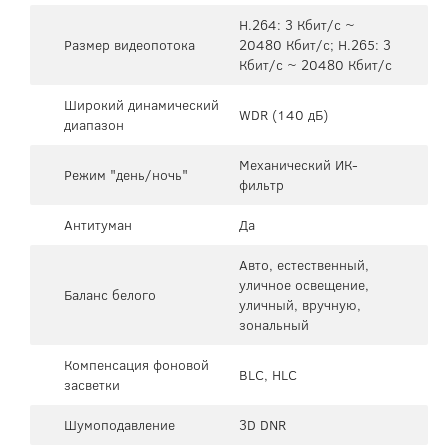
H.264: 3 Кбит/с ~
Размер видеопотока
20480 Кбит/с; H.265: 3
Кбит/с ~ 20480 Кбит/с
Широкий динамический
WDR (140 дБ)
диапазон
Механический ИК-
Режим "день/ночь"
фильтр
Антитуман
Да
Авто, естественный,
уличное освещение,
Баланс белого
уличный, вручную,
зональный
Компенсация фоновой
BLC, HLC
засветки
Шумоподавление
3D DNR