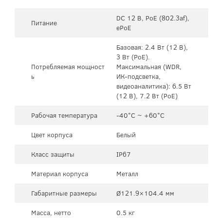
DC 12 В, PoE (802.3af),
Питание
ePoE
Базовая: 2.4 Вт (12 В),
3 Вт (PoE).
Потребляемая мощност
Максимальная (WDR,
ь
ИК-подсветка,
видеоаналитика): 6.5 Вт
(12 В), 7.2 Вт (PoE)
Рабочая температура
-40°C ~ +60°C
Цвет корпуса
Белый
Класс защиты
IP67
Материал корпуса
Металл
Габаритные размеры
Ø121.9×104.4 мм
Масса, нетто
0.5 кг