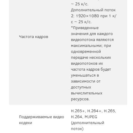
~ 25 к/с.
Дополнительный поток
2: 1920×1080 при 1 к/
с ~ 25 к/с.
*Приведенные
значения для каждого
Частота кадров
видеопотока являются
максимальными; при
одновременной
передаче нескольких
видеопотоков их
частота кадров будет
уменьшаться в
зависимости от
доступных
вычислительных
ресурсов.
H.265+, H.264+, H.265,
Поддерживаемые видео
H.264, MJPEG
кодеки
(дополнительный
поток)