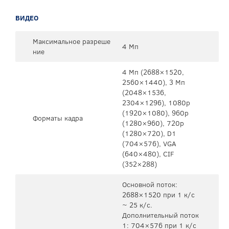
ВИДЕО
Максимальное разреше
4 Мп
ние
4 Мп (2688×1520,
2560×1440), 3 Мп
(2048×1536,
2304×1296), 1080p
(1920×1080), 960p
Форматы кадра
(1280×960), 720p
(1280×720), D1
(704×576), VGA
(640×480), CIF
(352×288)
Основной поток:
2688×1520 при 1 к/с
~ 25 к/с.
Дополнительный поток
1: 704×576 при 1 к/с