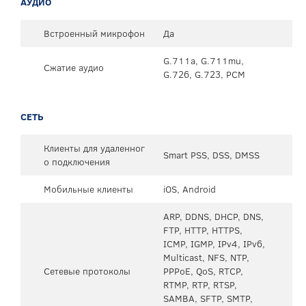
АУДИО
Встроенный микрофон
Да
G.711a, G.711mu,
Сжатие аудио
G.726, G.723, PCM
СЕТЬ
Клиенты для удаленног
Smart PSS, DSS, DMSS
о подключения
Мобильные клиенты
iOS, Android
ARP, DDNS, DHCP, DNS,
FTP, HTTP, HTTPS,
ICMP, IGMP, IPv4, IPv6,
Multicast, NFS, NTP,
Сетевые протоколы
PPPoE, QoS, RTCP,
RTMP, RTP, RTSP,
SAMBA, SFTP, SMTP,