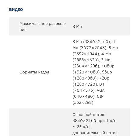
ВИДЕО
Максимальное разреше
8 Мп
ние
8 Mп (3840×2160), 6
Mп (3072×2048), 5 Mп
(2592×1944), 4 Mп
(2688×1520), 3 Mп
(2304×1296), 1080p
Форматы кадра
(1920×1080), 960p
(1280×960), 720p
(1280×720), D1
(704×576), VGA
(640×480), CIF
(352×288)
Основной поток:
3840×2160 при 1 к/с
~ 25 к/с;
дополнительный поток