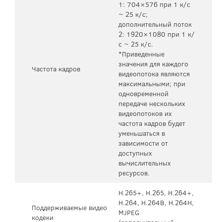
1: 704×576 при 1 к/с
~ 25 к/с;
дополнительный поток
2: 1920×1080 при 1 к/
с ~ 25 к/с.
*Приведенные
значения для каждого
Частота кадров
видеопотока являются
максимальными; при
одновременной
передаче нескольких
видеопотоков их
частота кадров будет
уменьшаться в
зависимости от
доступных
вычислительных
ресурсов.
H.265+, H.265, H.264+,
H.264, H.264B, H.264H,
Поддерживаемые видео
MJPEG
кодеки