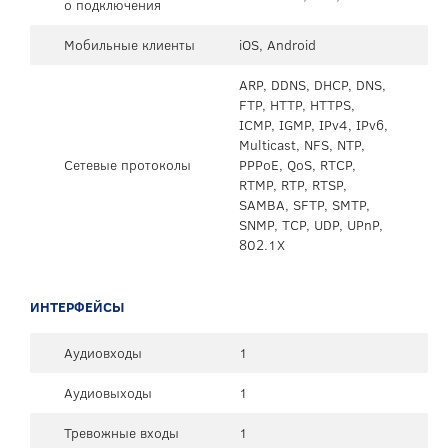
о подключения
Мобильные клиенты
iOS, Android
ARP, DDNS, DHCP, DNS,
FTP, HTTP, HTTPS,
ICMP, IGMP, IPv4, IPv6,
Multicast, NFS, NTP,
Сетевые протоколы
PPPoE, QoS, RTCP,
RTMP, RTP, RTSP,
SAMBA, SFTP, SMTP,
SNMP, TCP, UDP, UPnP,
802.1X
ИНТЕРФЕЙСЫ
Аудиовходы
1
Аудиовыходы
1
Тревожные входы
1