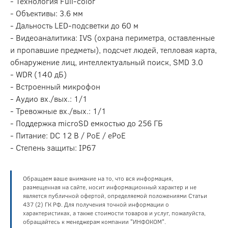
- Технология Full-color
- Объективы: 3.6 мм
- Дальность LED-подсветки до 60 м
- Видеоаналитика: IVS (охрана периметра, оставленные
и пропавшие предметы), подсчет людей, тепловая карта,
обнаружение лиц, интеллектуальный поиск, SMD 3.0
- WDR (140 дБ)
- Встроенный микрофон
- Аудио вх./вых.: 1/1
- Тревожные вх./вых.: 1/1
- Поддержка microSD емкостью до 256 ГБ
- Питание: DC 12 В / PoE / ePoE
- Степень защиты: IP67
Обращаем ваше внимание на то, что вся информация,
размещенная на сайте, носит информационный характер и не
является публичной офертой, определяемой положениями Статьи
437 (2) ГК РФ. Для получения точной информации о
характеристиках, а также стоимости товаров и услуг, пожалуйста,
обращайтесь к менеджерам компании "ИНФОКОМ".