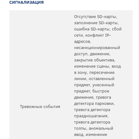
СИГНАЛИЗАЦИЯ
Отсутствие SD-карты,
заполнение SD-карты,
ошибка SD-карты, сбой
сети, конфликт IP-
адресов,
несанкционированный
доступ, движение,
закрытие объектива,
изменение сцены, вход
в зону, пересечение
линии, оставленный
предмет, унесенный
предмет, быстрое
движение, тревога
детектора парковки,
Тревожные события
тревога детектора
праздношатания,
тревога детектора
толпы, аномальный
ввод, изменение