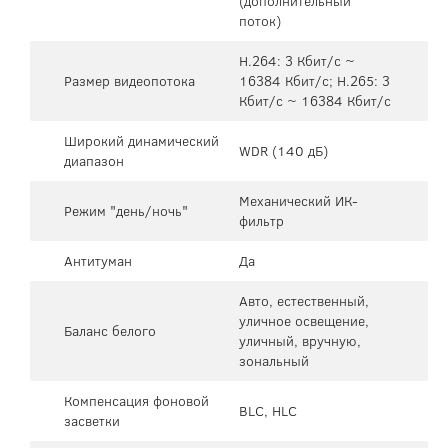
(дополнительный
поток)
H.264: 3 Кбит/с ~
Размер видеопотока
16384 Кбит/с; H.265: 3
Кбит/с ~ 16384 Кбит/с
Широкий динамический
WDR (140 дБ)
диапазон
Механический ИК-
Режим "день/ночь"
фильтр
Антитуман
Да
Авто, естественный,
уличное освещение,
Баланс белого
уличный, вручную,
зональный
Компенсация фоновой
BLC, HLC
засветки