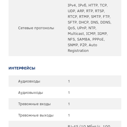
IPv4, IPv6, HTTP, TCP,
UDP, ARP, RTP, RTSP,
RTCP, RTMP, SMTP, FTP,
SFTP, DHCP, DNS, DDNS,
Сетевые протоколы
QoS, UPnP, NTP,
Multicast, ICMP, IGMP,
NFS, SAMBA, PPPoE,
SNMP, P2P, Auto
Registration
ИНТЕРФЕЙСЫ
Аудиовходы
1
Аудиовыходы
1
Тревожные входы
1
Тревожные выходы
1
RJ-45 (10 Мбит/с, 100