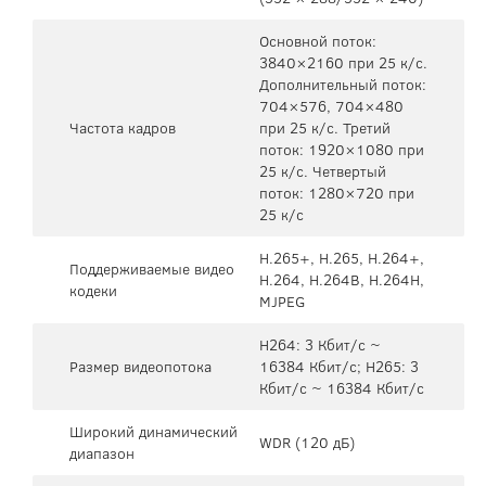
Основной поток:
3840×2160 при 25 к/с.
Дополнительный поток:
704×576, 704×480
Частота кадров
при 25 к/с. Третий
поток: 1920×1080 при
25 к/с. Четвертый
поток: 1280×720 при
25 к/с
H.265+, H.265, H.264+,
Поддерживаемые видео
H.264, H.264B, H.264H,
кодеки
MJPEG
H264: 3 Кбит/с ~
Размер видеопотока
16384 Кбит/с; H265: 3
Кбит/с ~ 16384 Кбит/с
Широкий динамический
WDR (120 дБ)
диапазон