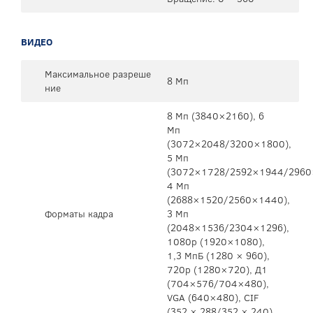
ВИДЕО
Максимальное разреше
8 Мп
ние
8 Мп (3840×2160), 6
Мп
(3072×2048/3200×1800),
5 Мп
(3072×1728/2592×1944/2960
4 Мп
(2688×1520/2560×1440),
Форматы кадра
3 Мп
(2048×1536/2304×1296),
1080р (1920×1080),
1,3 МпБ (1280 × 960),
720p (1280×720), Д1
(704×576/704×480),
VGA (640×480), CIF
(352 × 288/352 × 240)