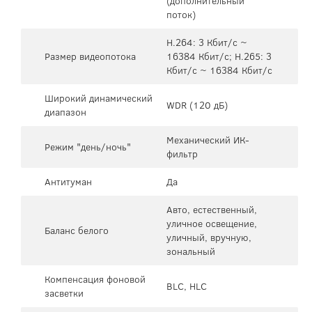
(дополнительный
поток)
H.264: 3 Кбит/с ~
Размер видеопотока
16384 Кбит/с; H.265: 3
Кбит/с ~ 16384 Кбит/с
Широкий динамический
WDR (120 дБ)
диапазон
Механический ИК-
Режим "день/ночь"
фильтр
Антитуман
Да
Авто, естественный,
уличное освещение,
Баланс белого
уличный, вручную,
зональный
Компенсация фоновой
BLC, HLC
засветки