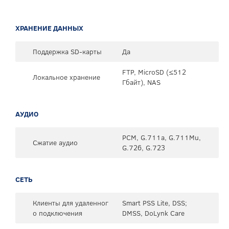
ХРАНЕНИЕ ДАННЫХ
Поддержка SD-карты
Да
FTP, MicroSD (≤512
Локальное хранение
Гбайт), NAS
АУДИО
PCM, G.711a, G.711Mu,
Сжатие аудио
G.726, G.723
СЕТЬ
Клиенты для удаленног
Smart PSS Lite, DSS;
о подключения
DMSS, DoLynk Care