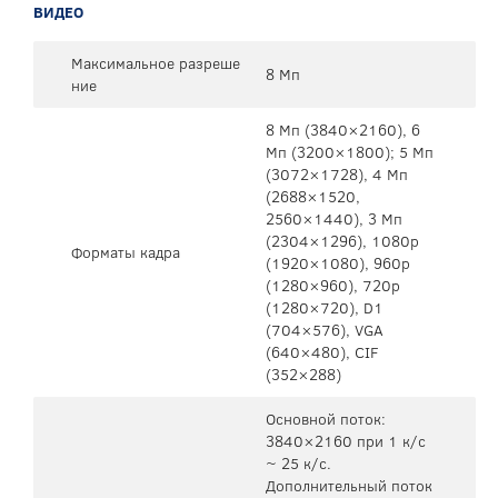
ВИДЕО
Максимальное разреше
8 Мп
ние
8 Mп (3840×2160), 6
Mп (3200×1800); 5 Мп
(3072×1728), 4 Mп
(2688×1520,
2560×1440), 3 Mп
(2304×1296), 1080p
Форматы кадра
(1920×1080), 960p
(1280×960), 720p
(1280×720), D1
(704×576), VGA
(640×480), CIF
(352×288)
Основной поток:
3840×2160 при 1 к/с
~ 25 к/с.
Дополнительный поток