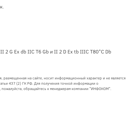
к.
 2 G Ex db IIC T6 Gb и II 2 D Ex tb IIIC T80°C Db
я, размещенная на сайте, носит информационный характер и не является
тьи 437 (2) ГК РФ. Для получения точной информации о
уг, пожалуйста, обращайтесь к менеджерам компании "ИНФОКОМ".