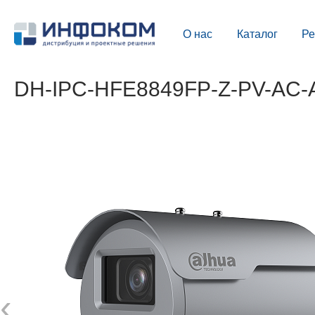
О нас
Каталог
Р
DH-IPC-HFE8849FP-Z-PV-AC-A
‹