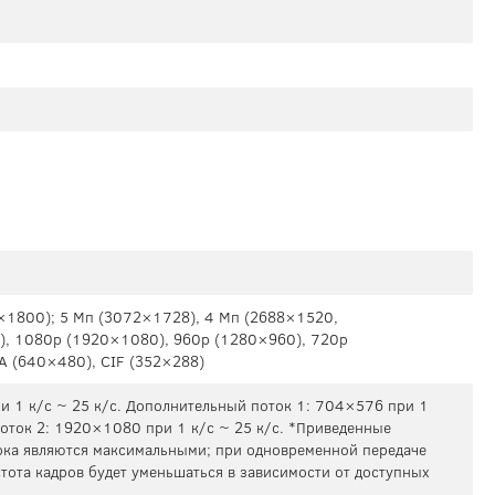
×1800); 5 Мп (3072×1728), 4 Mп (2688×1520,
), 1080p (1920×1080), 960p (1280×960), 720p
A (640×480), CIF (352×288)
 1 к/с ~ 25 к/с. Дополнительный поток 1: 704×576 при 1
поток 2: 1920×1080 при 1 к/с ~ 25 к/с. *Приведенные
ока являются максимальными; при одновременной передаче
тота кадров будет уменьшаться в зависимости от доступных