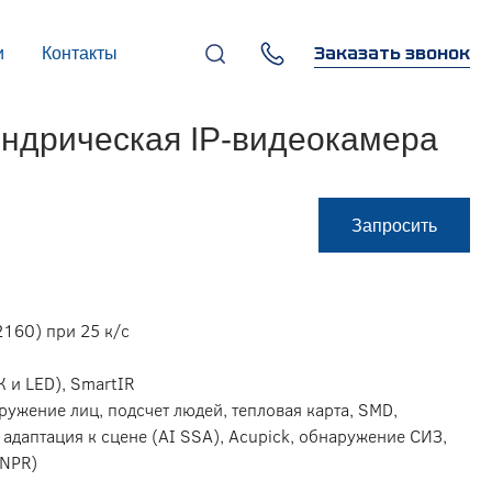
Заказать звонок
и
Контакты
+7 (495) 669-97-07
ндрическая IP-видеокамера
г. Москва, 119270,
Лужнецкая наб., д. 6, стр. 1,
бизнес-центр "Панорама-
Центр"
info@infocom-pro.ru
Запросить
160) при 25 к/с
К и LED), SmartIR
ружение лиц, подсчет людей, тепловая карта, SMD,
 адаптация к сцене (AI SSA), Acupick, обнаружение СИЗ,
ANPR)