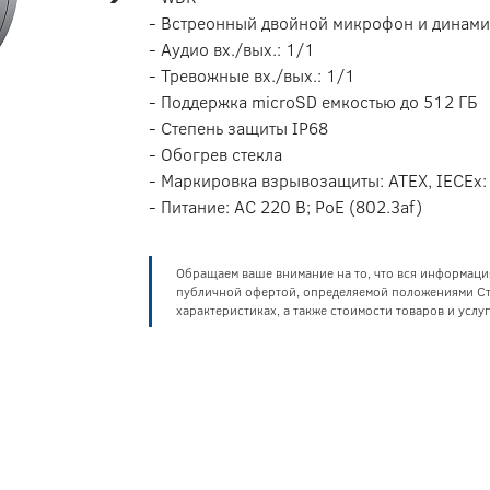
- Встреонный двойной микрофон и динами
- Аудио вх./вых.: 1/1
- Тревожные вх./вых.: 1/1
- Поддержка microSD емкостью до 512 ГБ
- Степень защиты IP68
- Обогрев стекла
- Маркировка взрывозащиты: ATEX, IECEx: II
- Питание: AC 220 В; PoE (802.3af)
Обращаем ваше внимание на то, что вся информаци
публичной офертой, определяемой положениями Ста
характеристиках, а также стоимости товаров и усл