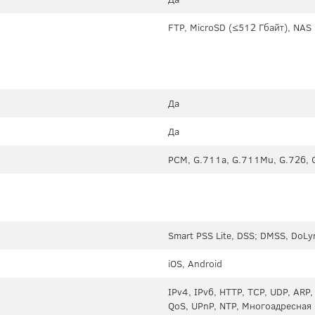
FTP, MicroSD (≤512 Гбайт), NAS
Да
Да
PCM, G.711a, G.711Mu, G.726, 
Smart PSS Lite, DSS; DMSS, DoLy
iOS, Android
IPv4, IPv6, HTTP, TCP, UDP, ARP
QoS, UPnP, NTP, Многоадресная