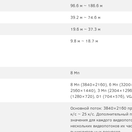
96.6 м ~ 186.6 м
39.2 м ~ 74.6 м
19.6 м ~ 37.3 м
9.8 м ~ 18.7 м
8 Мп
8 Mп (3840×2160), 6 Mп (3200
2560×1440), 3 Mп (2304×1296
(1280×720), D1 (704×576), VG
Основной поток: 3840×2160 при
к/с ~ 25 к/с. Дополнительный 
значения для каждого видеопот
нескольких видеопотоков их час
вычислительных ресурсов.