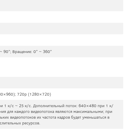
 ~ 90°; Вращение: 0° ~ 360°
80×960); 720p (1280×720)
 1 к/с ~ 25 к/с. Дополнительный поток: 640×480 при 1 к/
ения для каждого видеопотока являются максимальными; при
ьких видеопотоков их частота кадров будет уменьшаться в
слительных ресурсов.