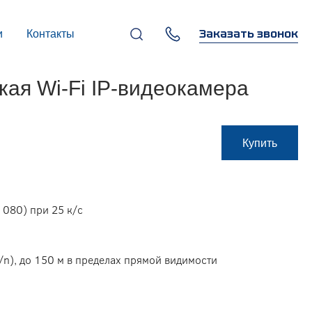
Заказать звонок
и
Контакты
+7 (495) 669-97-07
ая Wi-Fi IP-видеокамера
г. Москва, 119270,
Лужнецкая наб., д. 6, стр. 1,
бизнес-центр "Панорама-
Центр"
info@infocom-pro.ru
Купить
080) при 25 к/с
g/n), до 150 м в пределах прямой видимости