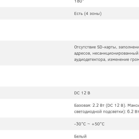
180°
Есть (4 зоны)
Отсутствие SD-карты, заполнени
адресов, несанкционированный 
аудиодетектора, изменение гро
DC 12 В
Базовая: 2.2 Вт (DC 12 В). Мак
светодиодной подсветки): 6.2 Вт
-30°C ~ +50°C
Белый