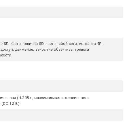
е SD-карты, ошибка SD-карты, сбой сети, конфликт IP-
доступ, движение, закрытие объектива, тревога
мкости
симальная (H.265+, максимальная интенсивность
 (DC 12 В)