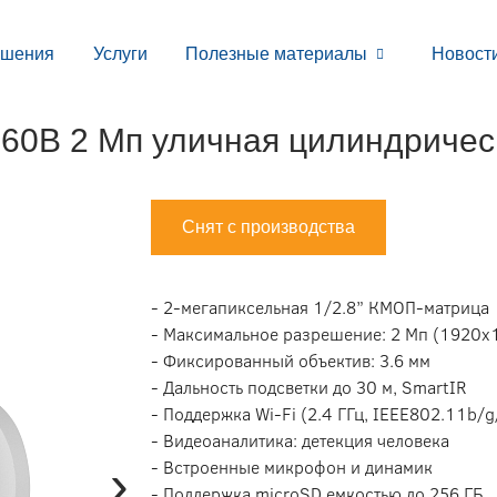
ешения
Услуги
Полезные материалы
Новост
B 2 Мп уличная цилиндрическ
Снят с производства
- 2-мегапиксельная 1/2.8” КМОП-матрица
- Максимальное разрешение: 2 Мп (1920х1
- Фиксированный объектив: 3.6 мм
- Дальность подсветки до 30 м, SmartIR
- Поддержка Wi-Fi (2.4 ГГц, IEEE802.11b/
- Видеоаналитика: детекция человека
›
- Встроенные микрофон и динамик
- Поддержка microSD емкостью до 256 ГБ