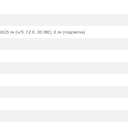
0025 лк (ч/б, F2.0, 30 IRE); 0 лк (подсветка)