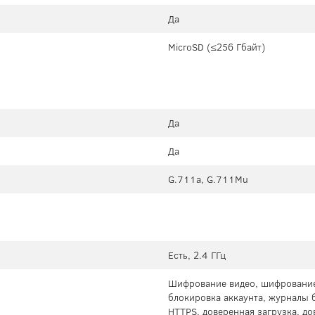
Да
MicroSD (≤256 Гбайт)
Да
Да
G.711a, G.711Mu
Есть, 2.4 ГГц
Шифрование видео, шифрование
блокировка аккаунта, журналы 
HTTPS, доверенная загрузка, д