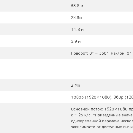
58.8 м
23.5м
11.8 м
5.9 м
Поворот: 0° ~ 360°; Наклон: 0°
2 Мп
1080p (1920×1080), 960p (12
Основной поток: 1920×1080 при
с ~ 25 к/с. *Приведенные знач
одновременной передаче нескол
зависимости от доступных вычи