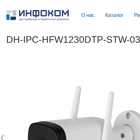
О нас
Каталог
Р
DH-IPC-HFW1230DTP-STW-0360
‹