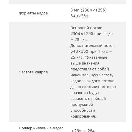
3 Мп (2304×1296),
Форматы кадра
640×360
Основной поток:
2304×1296 при 1 к/с
~ 25 к/с.
Дополнительный поток:
640×360 при 1 к/с ~
25 к/с. *Указанные
выше значения
представляют собой
Частота кадров
максимальную частоту
кадров каждого потока;
для нескольких потоков
значения будут
зависеть от общей
пропускной
способности
кодирования.
Поддерживаемые видео
H.265, H.264