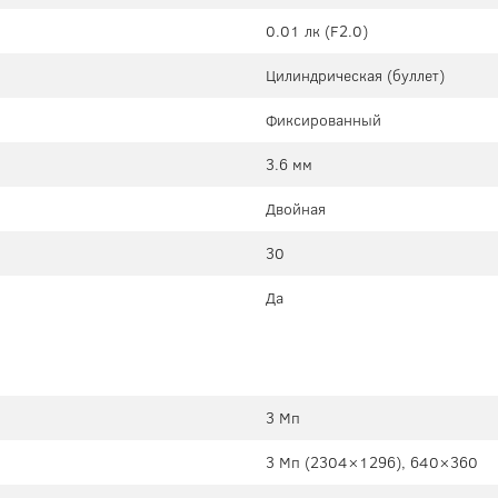
0.01 лк (F2.0)
Цилиндрическая (буллет)
Фиксированный
3.6 мм
Двойная
30
Да
3 Мп
3 Мп (2304×1296), 640×360