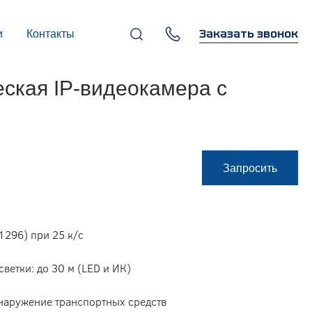
Заказать звонок
и
Контакты
+7 (495) 669-97-07
ская IP-видеокамера с
г. Москва, 119270,
Лужнецкая наб., д. 6, стр. 1,
бизнес-центр "Панорама-
Центр"
info@infocom-pro.ru
Запросить
1296) при 25 к/с
ветки: до 30 м (LED и ИК)
наружение транспортных средств