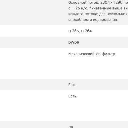
Основной поток: 2304×1296 при
с ~ 25 к/с. *Указанные выше з
каждого потока; для нескольких
способности кодирования.
H.265, H.264
DWDR
Механический ИК-фильтр
Есть
Есть
Да