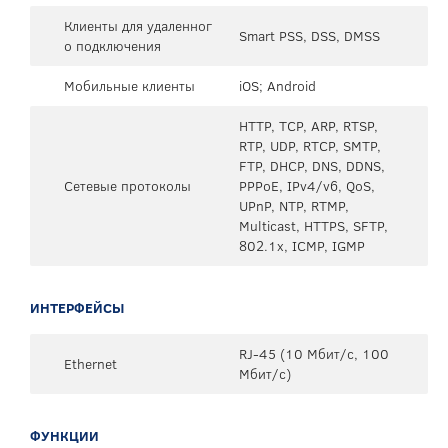
Клиенты для удаленног
Smart PSS, DSS, DMSS
о подключения
Мобильные клиенты
iOS; Android
HTTP, TCP, ARP, RTSP,
RTP, UDP, RTCP, SMTP,
FTP, DHCP, DNS, DDNS,
Сетевые протоколы
PPPoE, IPv4/v6, QoS,
UPnP, NTP, RTMP,
Multicast, HTTPS, SFTP,
802.1x, ICMP, IGMP
ИНТЕРФЕЙСЫ
RJ-45 (10 Мбит/с, 100
Ethernet
Мбит/с)
ФУНКЦИИ