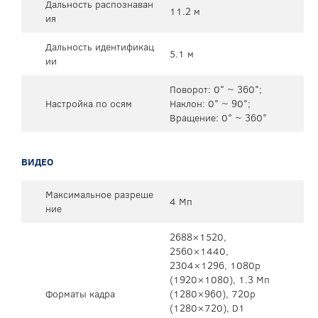
Дальность распознаван
11.2 м
ия
Дальность идентификац
5.1 м
ии
Поворот: 0° ~ 360°;
Настройка по осям
Наклон: 0° ~ 90°;
Вращение: 0° ~ 360°
ВИДЕО
Максимальное разреше
4 Мп
ние
2688×1520,
2560×1440,
2304×1296, 1080р
(1920×1080), 1.3 Мп
Форматы кадра
(1280×960), 720p
(1280×720), D1