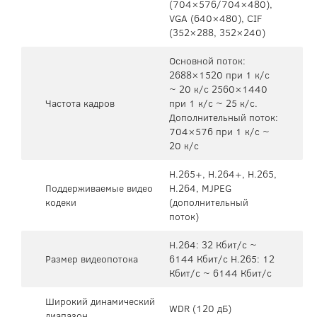
(704×576/704×480),
VGA (640×480), CIF
(352×288, 352×240)
Основной поток:
2688×1520 при 1 к/c
~ 20 к/c 2560×1440
Частота кадров
при 1 к/c ~ 25 к/c.
Дополнительный поток:
704×576 при 1 к/c ~
20 к/с
H.265+, H.264+, H.265,
Поддерживаемые видео
H.264, MJPEG
кодеки
(дополнительный
поток)
H.264: 32 Кбит/с ~
Размер видеопотока
6144 Кбит/с H.265: 12
Кбит/с ~ 6144 Кбит/с
Широкий динамический
WDR (120 дБ)
диапазон