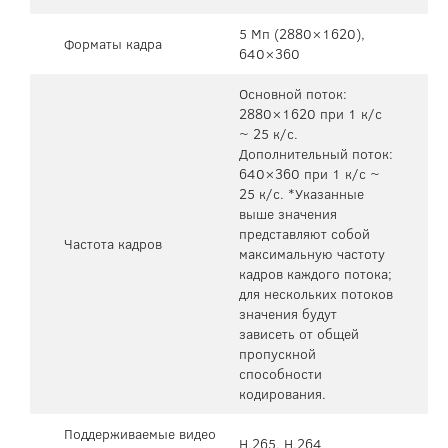
5 Мп (2880×1620),
Форматы кадра
640×360
Основной поток:
2880×1620 при 1 к/с
~ 25 к/с.
Дополнительный поток:
640×360 при 1 к/с ~
25 к/с. *Указанные
выше значения
представляют собой
Частота кадров
максимальную частоту
кадров каждого потока;
для нескольких потоков
значения будут
зависеть от общей
пропускной
способности
кодирования.
Поддерживаемые видео
H.265, H.264