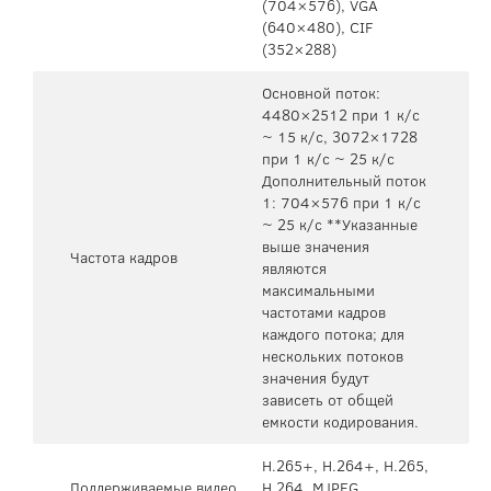
(704×576), VGA
(640×480), CIF
(352×288)
Основной поток:
4480×2512 при 1 к/с
~ 15 к/с, 3072×1728
при 1 к/с ~ 25 к/с
Дополнительный поток
1: 704×576 при 1 к/с
~ 25 к/с **Указанные
выше значения
Частота кадров
являются
максимальными
частотами кадров
каждого потока; для
нескольких потоков
значения будут
зависеть от общей
емкости кодирования.
H.265+, H.264+, H.265,
Поддерживаемые видео
H.264, MJPEG