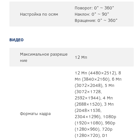
Поворот: 0° ~ 360°
Настройка по осям
Наклон: 0° ~ 90°
Вращение: 0° ~ 360°
ВИДЕО
Максимальное разреше
12 Мп
ние
12 Мп (4480×2512), 8
Mп (3840×2160), 6 Mп
(3072×2048), 5 Mп
(3072×1728,
2592×1944), 4 Mп
(2688×1520), 3 Mп
(2048×1536,
Форматы кадра
2304×1296), 1080p
(1920×1080), 960p
(1280×960), 720p
(1280×720), D1