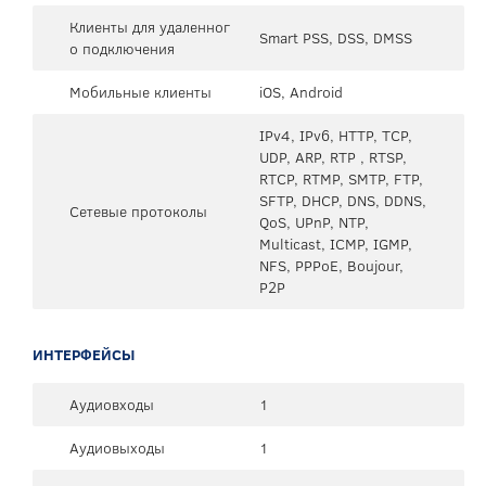
Клиенты для удаленног
Smart PSS, DSS, DMSS
о подключения
Мобильные клиенты
iOS, Android
IPv4, IPv6, HTTP, TCP,
UDP, ARP, RTP , RTSP,
RTCP, RTMP, SMTP, FTP,
SFTP, DHCP, DNS, DDNS,
Сетевые протоколы
QoS, UPnP, NTP,
Multicast, ICMP, IGMP,
NFS, PPPoE, Boujour,
P2P
ИНТЕРФЕЙСЫ
Аудиовходы
1
Аудиовыходы
1