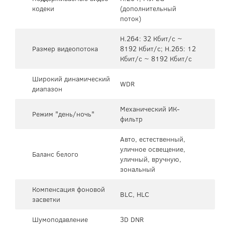
кодеки
(дополнительный
поток)
H.264: 32 Кбит/с ~
Размер видеопотока
8192 Кбит/с; H.265: 12
Кбит/с ~ 8192 Кбит/с
Широкий динамический
WDR
диапазон
Механический ИК-
Режим "день/ночь"
фильтр
Авто, естественный,
уличное освещение,
Баланс белого
уличный, вручную,
зональный
Компенсация фоновой
BLC, HLC
засветки
Шумоподавление
3D DNR