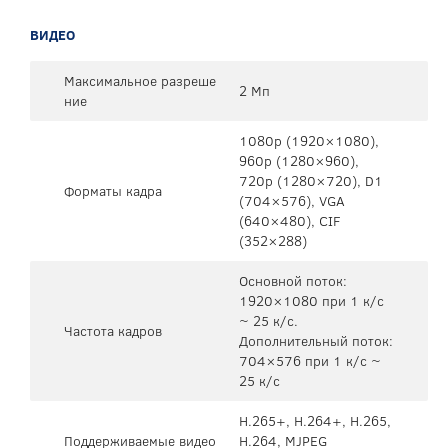
ВИДЕО
Максимальное разреше
2 Мп
ние
1080p (1920×1080),
960p (1280×960),
720p (1280×720), D1
Форматы кадра
(704×576), VGA
(640×480), CIF
(352×288)
Основной поток:
1920×1080 при 1 к/c
~ 25 к/c.
Частота кадров
Дополнительный поток:
704×576 при 1 к/c ~
25 к/c
H.265+, H.264+, H.265,
Поддерживаемые видео
H.264, MJPEG