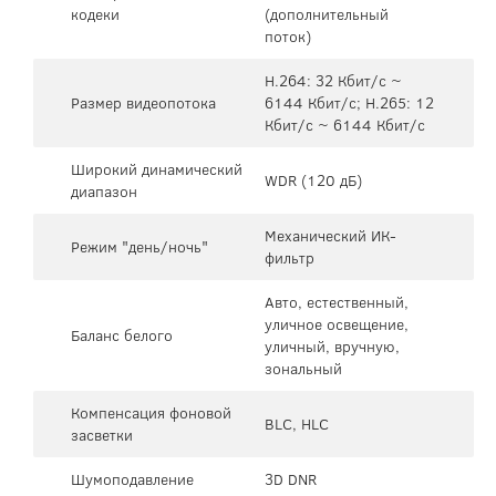
кодеки
(дополнительный
поток)
H.264: 32 Кбит/с ~
Размер видеопотока
6144 Кбит/с; H.265: 12
Кбит/с ~ 6144 Кбит/с
Широкий динамический
WDR (120 дБ)
диапазон
Механический ИК-
Режим "день/ночь"
фильтр
Авто, естественный,
уличное освещение,
Баланс белого
уличный, вручную,
зональный
Компенсация фоновой
BLC, HLC
засветки
Шумоподавление
3D DNR