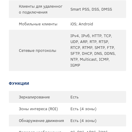
Клиенты для удаленног
Smart PSS, DSS, DMSS
о подключения
Мобильные клиенты
iOS; Android
IPv4, IPv6, HTTP, TCP,
UDP, ARP, RTP, RTSP,
RTCP, RTMP, SMTP, FTP,
Сетевые протоколы
SFTP, DHCP, DNS, DDNS,
NTP, Multicast, ICMP,
IGMP
ФУНКЦИИ
Зеркалирование
Есть
Зоны интереса (ROI)
Есть (4 зоны)
Обнаружение движения
Есть (4 зоны)