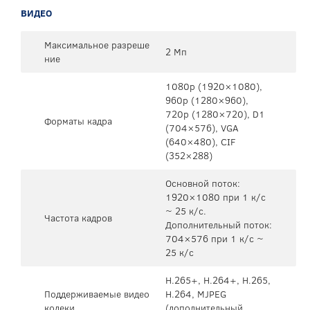
ВИДЕО
Максимальное разреше
2 Мп
ние
1080p (1920×1080),
960p (1280×960),
720p (1280×720), D1
Форматы кадра
(704×576), VGA
(640×480), CIF
(352×288)
Основной поток:
1920×1080 при 1 к/c
~ 25 к/c.
Частота кадров
Дополнительный поток:
704×576 при 1 к/c ~
25 к/c
H.265+, H.264+, H.265,
Поддерживаемые видео
H.264, MJPEG
кодеки
(дополнительный