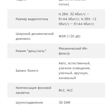
поток)
H.264: 32 Кбит/с ~
Размер видеопотока
6144 Кбит/с; H.265: 12
Кбит/с ~ 6144 Кбит/с
Широкий динамический
WDR (120 дБ)
диапазон
Механический ИК-
Режим "день/ночь"
фильтр
Авто, естественный,
уличное освещение,
Баланс белого
уличный, вручную,
зональный
Компенсация фоновой
BLC, HLC
засветки
Шумоподавление
3D DNR