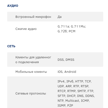
АУДИО
Встроенный микрофон
Да
G.711a; G.711Mu;
Сжатие аудио
G.726; PCM
СЕТЬ
Клиенты для удаленног
DSS, DMSS
о подключения
Мобильные клиенты
iOS, Android
IPv4, IPv6, HTTP, TCP,
UDP, ARP, RTP, RTSP,
RTCP, RTMP, SMTP, FTP,
Сетевые протоколы
SFTP, DHCP, DNS, DDNS,
NTP, Multicast, ICMP,
IGMP, P2P