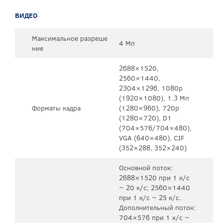
ВИДЕО
Максимальное разреше
4 Мп
ние
2688×1520,
2560×1440,
2304×1296, 1080р
(1920×1080), 1.3 Мп
Форматы кадра
(1280×960), 720p
(1280×720), D1
(704×576/704×480),
VGA (640×480), CIF
(352×288, 352×240)
Основной поток:
2688×1520 при 1 к/с
~ 20 к/с; 2560×1440
при 1 к/с ~ 25 к/с.
Дополнительный поток:
704×576 при 1 к/с ~