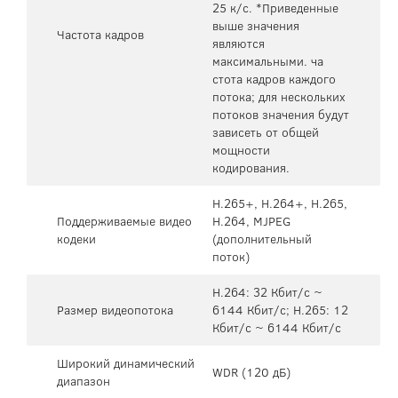
25 к/с. *Приведенные
выше значения
Частота кадров
являются
максимальными. ча
стота кадров каждого
потока; для нескольких
потоков значения будут
зависеть от общей
мощности
кодирования.
H.265+, H.264+, H.265,
Поддерживаемые видео
H.264, MJPEG
кодеки
(дополнительный
поток)
H.264: 32 Кбит/с ~
Размер видеопотока
6144 Кбит/с; H.265: 12
Кбит/с ~ 6144 Кбит/с
Широкий динамический
WDR (120 дБ)
диапазон