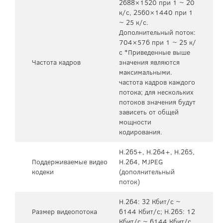
2688×1520 при 1 ~ 20
к/c, 2560×1440 при 1
~ 25 к/c.
Дополнительный поток:
704×576 при 1 ~ 25 к/
с *Приведенные выше
Частота кадров
значения являются
максимальными.
частота кадров каждого
потока; для нескольких
потоков значения будут
зависеть от общей
мощности
кодирования.
H.265+, H.264+, H.265,
Поддерживаемые видео
H.264, MJPEG
кодеки
(дополнительный
поток)
H.264: 32 Кбит/с ~
Размер видеопотока
6144 Кбит/с; H.265: 12
Кбит/с ~ 6144 Кбит/с