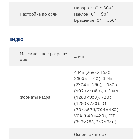
Поворот: 0° ~ 360°
Настройка по осям
Наклон: 0° ~ 90°
Вращение: 0° ~ 360°
ВИДЕО
Максимальное разреше
4 Мп
ние
4 Мп (2688×1520,
2560×1440), 3 Мп
(2304×1296), 1080р
(1920×1080), 1.3 Мп
Форматы кадра
(1280×960), 720p
(1280×720), D1
(704×576/704×480),
VGA (640×480), CIF
(352×288, 352×240)
Основной поток: