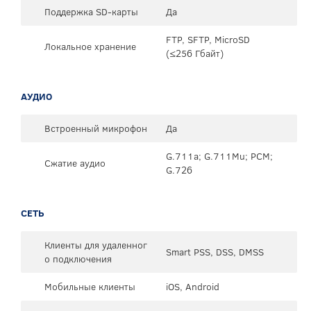
Поддержка SD-карты
Да
FTP, SFTP, MicroSD
Локальное хранение
(≤256 Гбайт)
АУДИО
Встроенный микрофон
Да
G.711a; G.711Mu; PCM;
Сжатие аудио
G.726
СЕТЬ
Клиенты для удаленног
Smart PSS, DSS, DMSS
о подключения
Мобильные клиенты
iOS, Android