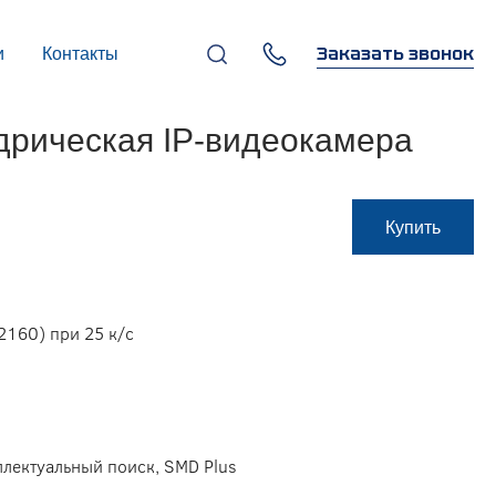
Заказать звонок
и
Контакты
+7 (495) 669-97-07
рическая IP-видеокамера
г. Москва, 119270,
Лужнецкая наб., д. 6, стр. 1,
бизнес-центр "Панорама-
Центр"
info@infocom-pro.ru
Купить
2160) при 25 к/с
R
ллектуальный поиск, SMD Plus