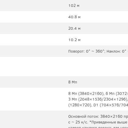
102 м
40.8 м
20.4 м
10.2 м
Поворот: 0° ~ 360°; Наклон: 0°
8 Мп
8 Мп (3840×2160), 6 Мп (3072
3 Мп (2048×1536/2304×1296),
(1280×720), D1 (704×576/704
Основной поток: 3840×2160 при
с ~ 25 к/с. *Приведенные выше
кадров каждого потока; для нес