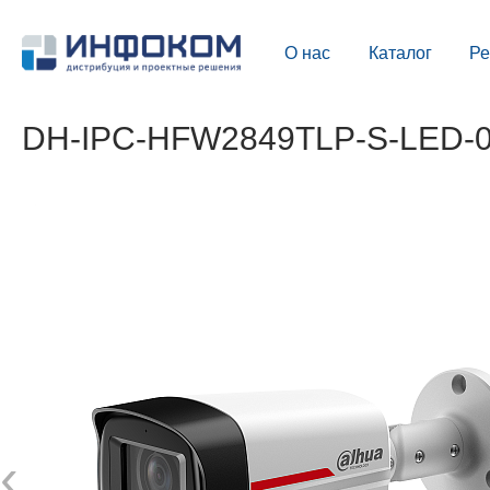
О нас
Каталог
Р
DH-IPC-HFW2849TLP-S-LED-03
‹