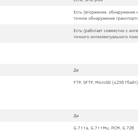
Есть (вторжение, обнаружение
точное обнаружение транспортн
Есть (работает совместно с ин
точного интеллектуального пои
Да
FTP, SFTP, MicroSD (≤256 Гбайт)
Да
G.711a, G.711Mu, PCM, G.726