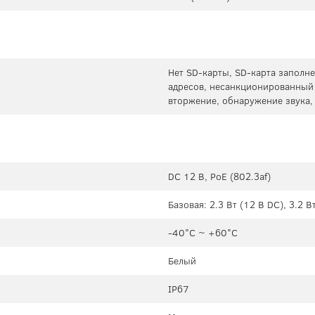
Нет SD-карты, SD-карта заполне
адресов, несанкционированный 
вторжение, обнаружение звука
DC 12 В, PoE (802.3af)
Базовая: 2.3 Вт (12 В DC), 3.2 В
-40°C ~ +60°C
Белый
IP67