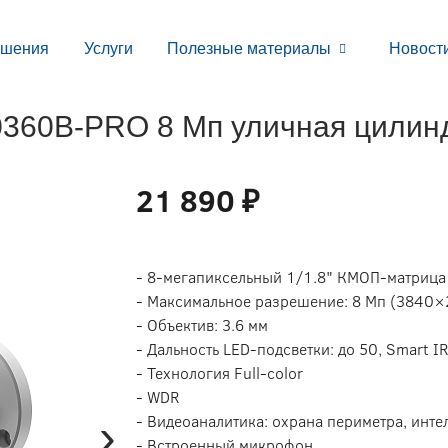
ешения
Услуги
Полезные материалы
Новост
60B-PRO 8 Мп уличная цилинд
21 890 ₽
- 8-мегапиксельный 1/1.8" КMOП-матрица
- Максимальное разрешение: 8 Мп (3840×
- Объектив: 3.6 мм
- Дальность LED-подсветки: до 50, Smart I
- Технология Full-color
- WDR
›
- Видеоаналитика: охрана периметра, инте
- Встроенный микрофон