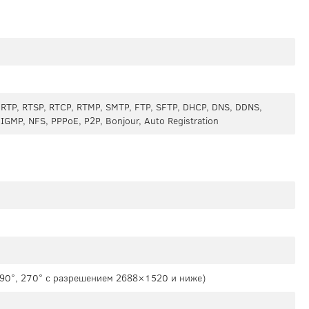
, RTP, RTSP, RTCP, RTMP, SMTP, FTP, SFTP, DHCP, DNS, DDNS,
 IGMP, NFS, PPPoE, P2P, Bonjour, Auto Registration
а 90°, 270° с разрешением 2688×1520 и ниже)