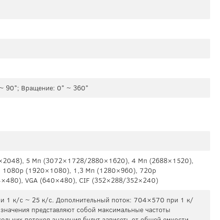
 ~ 90°; Вращение: 0° ~ 360°
×2048), 5 Мп (3072×1728/2880×1620), 4 Мп (2688×1520),
 1080р (1920×1080), 1,3 Мп (1280×960), 720p
×480), VGA (640×480), CIF (352×288/352×240)
 1 к/с ~ 25 к/с. Дополнительный поток: 704×570 при 1 к/
 значения представляют собой максимальные частоты
кольких потоков значения будут зависеть от общей емкости