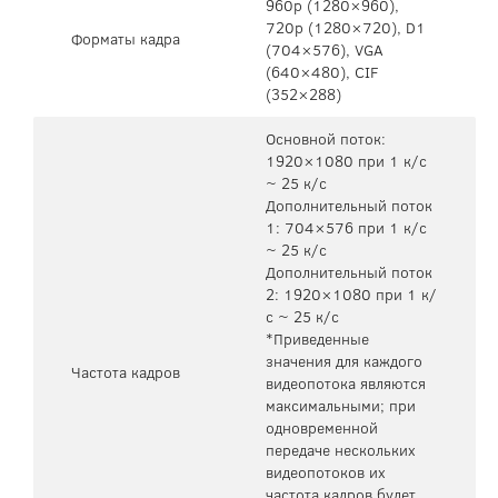
960p (1280×960),
720p (1280×720), D1
Форматы кадра
(704×576), VGA
(640×480), CIF
(352×288)
Основной поток:
1920×1080 при 1 к/с
~ 25 к/с
Дополнительный поток
1: 704×576 при 1 к/с
~ 25 к/с
Дополнительный поток
2: 1920×1080 при 1 к/
с ~ 25 к/с
*Приведенные
значения для каждого
Частота кадров
видеопотока являются
максимальными; при
одновременной
передаче нескольких
видеопотоков их
частота кадров будет