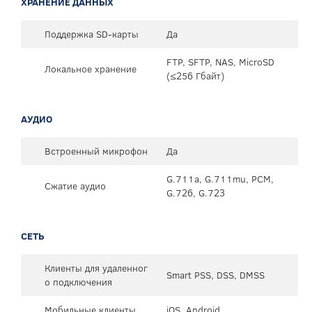
ХРАНЕНИЕ ДАННЫХ
Поддержка SD-карты
Да
FTP, SFTP, NAS, MicroSD
Локальное хранение
(≤256 Гбайт)
АУДИО
Встроенный микрофон
Да
G.711a, G.711mu, PCM,
Сжатие аудио
G.726, G.723
СЕТЬ
Клиенты для удаленног
Smart PSS, DSS, DMSS
о подключения
Мобильные клиенты
iOS, Android