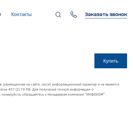
Заказать звонок
и
Контакты
+7 (495) 669-97-07
г. Москва, 119270,
Лужнецкая наб., д. 6, стр. 1,
бизнес-центр "Панорама-
Центр"
info@infocom-pro.ru
Купить
я, размещенная на сайте, носит информационный характер и не является
тьи 437 (2) ГК РФ. Для получения точной информации о
уг, пожалуйста, обращайтесь к менеджерам компании "ИНФОКОМ".