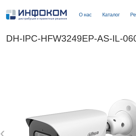
О нас
Каталог
Р
DH-IPC-HFW3249EP-AS-IL-06
‹