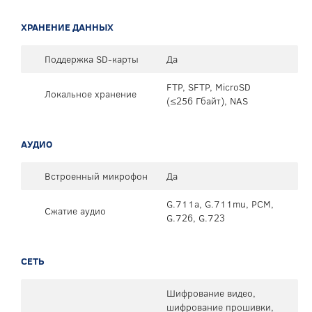
ХРАНЕНИЕ ДАННЫХ
Поддержка SD-карты
Да
FTP, SFTP, MicroSD
Локальное хранение
(≤256 Гбайт), NAS
АУДИО
Встроенный микрофон
Да
G.711a, G.711mu, PCM,
Сжатие аудио
G.726, G.723
СЕТЬ
Шифрование видео,
шифрование прошивки,