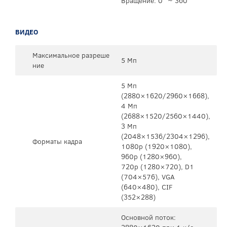
Вращение: 0° ~ 360°
ВИДЕО
Максимальное разреше
5 Мп
ние
5 Mп
(2880×1620/2960×1668),
4 Mп
(2688×1520/2560×1440),
3 Mп
(2048×1536/2304×1296),
Форматы кадра
1080p (1920×1080),
960p (1280×960),
720p (1280×720), D1
(704×576), VGA
(640×480), CIF
(352×288)
Основной поток: