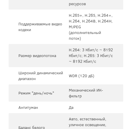
ресурсов
H.265+, H.265, H.264+,
H.264, H.264B, H.264H,
Поддерживаемые видео
MJPEG
кодеки
(дополнительный
поток)
H.264: 3 Кбит/с ~ 8192
Размер видеопотока
Кбит/с; H.265: 3 Кбит/с
~ 8192 Кбит/с
Широкий динамический
WDR (120 дБ)
диапазон
Механический ИК-
Режим "день/ночь"
фильтр
Антитуман
Да
Авто, естественный,
уличное освещение,
Баланс белого