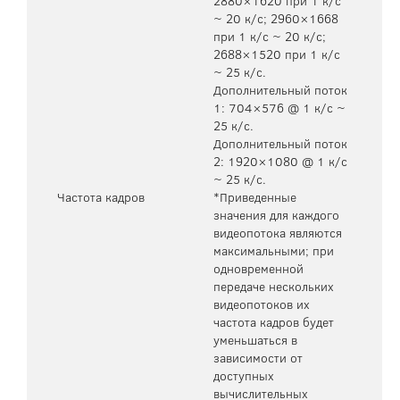
2880×1620 при 1 к/с
~ 20 к/с; 2960×1668
при 1 к/с ~ 20 к/с;
2688×1520 при 1 к/с
~ 25 к/с.
Дополнительный поток
1: 704×576 @ 1 к/с ~
25 к/с.
Дополнительный поток
2: 1920×1080 @ 1 к/с
~ 25 к/с.
Частота кадров
*Приведенные
значения для каждого
видеопотока являются
максимальными; при
одновременной
передаче нескольких
видеопотоков их
частота кадров будет
уменьшаться в
зависимости от
доступных
вычислительных