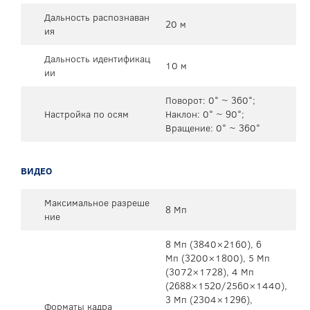
Дальность распознаван
20 м
ия
Дальность идентификац
10 м
ии
Поворот: 0° ~ 360°;
Настройка по осям
Наклон: 0° ~ 90°;
Вращение: 0° ~ 360°
ВИДЕО
Максимальное разреше
8 Мп
ние
8 Mп (3840×2160), 6
Mп (3200×1800), 5 Mп
(3072×1728), 4 Mп
(2688×1520/2560×1440),
3 Mп (2304×1296),
Форматы кадра