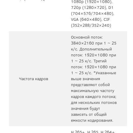
1080p (1920×1080),
720p (1280×720), D1
(704×576/704×480),
VGA (640×480), CIF
(352×288/352×240)
Основной поток:
3840×2160 при 1 ~ 25
к/с. Дополнительный
поток: 1920×1080 при
1 ~ 25 к/с. Третий
поток: 1920×1080 при
1 ~ 25 к/с. *Указанные
Частота кадров
выше значения
представляют собой
максимальную частоту
кадров каждого потока;
для нескольких потоков
значения будут
зависеть от общей
емкости кодирования.
H.265+, H.265, H.264+,