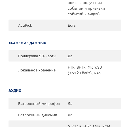
поиска, получения
событий и привязки
событий к видео)
AcuPick
Есть
ХРАНЕНИЕ ДАННЫХ
Поддержка SD-карты
Да
FTP, SFTP, MicroSD
Локальное хранение
(≤512 Гбайт), NAS
АУДИО
Встроенный микрофон
Да
Встроенный динамик
Да
G.711a, G.711Mu, PCM,