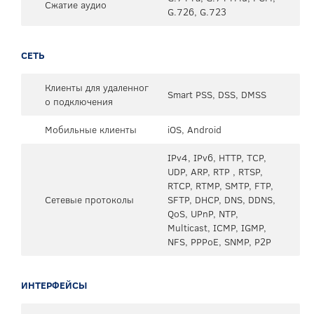
Сжатие аудио
G.726, G.723
СЕТЬ
Клиенты для удаленног
Smart PSS, DSS, DMSS
о подключения
Мобильные клиенты
iOS, Android
IPv4, IPv6, HTTP, TCP,
UDP, ARP, RTP , RTSP,
RTCP, RTMP, SMTP, FTP,
Сетевые протоколы
SFTP, DHCP, DNS, DDNS,
QoS, UPnP, NTP,
Multicast, ICMP, IGMP,
NFS, PPPoE, SNMP, P2P
ИНТЕРФЕЙСЫ