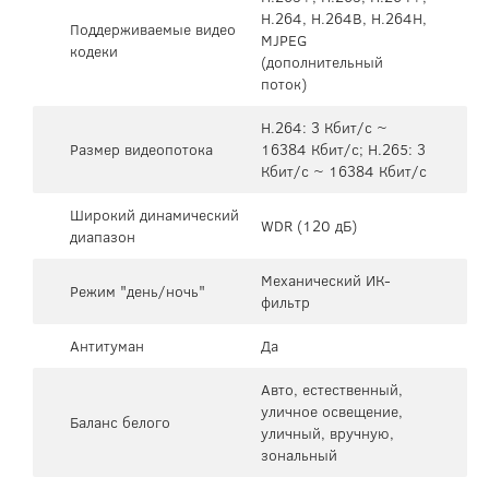
H.264, H.264B, H.264H,
Поддерживаемые видео
MJPEG
кодеки
(дополнительный
поток)
H.264: 3 Кбит/с ~
Размер видеопотока
16384 Кбит/с; H.265: 3
Кбит/с ~ 16384 Кбит/с
Широкий динамический
WDR (120 дБ)
диапазон
Механический ИК-
Режим "день/ночь"
фильтр
Антитуман
Да
Авто, естественный,
уличное освещение,
Баланс белого
уличный, вручную,
зональный