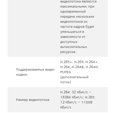
видеопотока являются
максимальными; при
одновременной
передаче нескольких
видеопотоков их
частота кадров будет
уменьшаться в
зависимости от
доступных
вычислительных
ресурсов.
H.265+, H.265, H.264+,
H.264, H.264B, H.264H,
Поддерживаемые видео
MJPEG
кодеки
(дополнительный
поток)
H.264: 32 Кбит/с ~
16384 Кбит/с; H.265:
Размер видеопотока
12 Кбит/с ~ 11008
Кбит/с