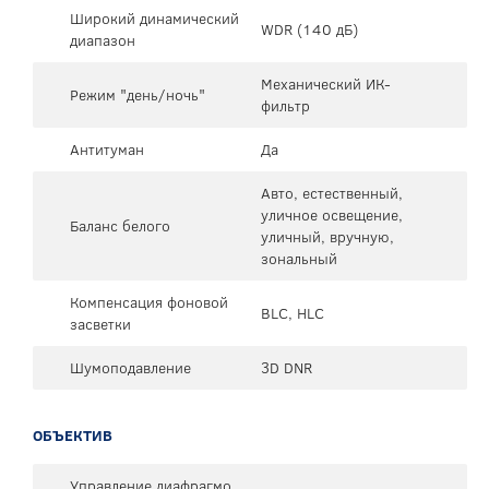
Широкий динамический
WDR (140 дБ)
диапазон
Механический ИК-
Режим "день/ночь"
фильтр
Антитуман
Да
Авто, естественный,
уличное освещение,
Баланс белого
уличный, вручную,
зональный
Компенсация фоновой
BLC, HLC
засветки
Шумоподавление
3D DNR
ОБЪЕКТИВ
Управление диафрагмо