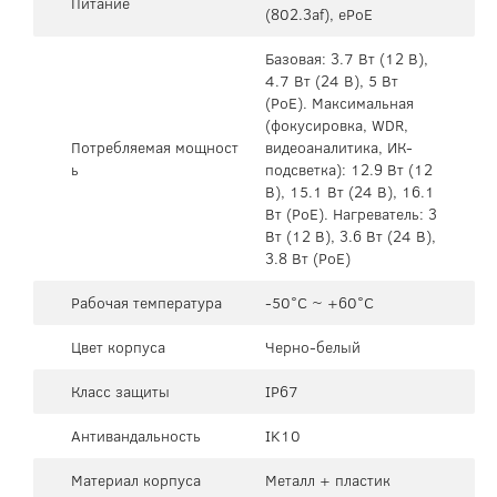
Питание
(802.3af), ePoE
Базовая: 3.7 Вт (12 В),
4.7 Вт (24 В), 5 Вт
(PoE). Максимальная
(фокусировка, WDR,
Потребляемая мощност
видеоаналитика, ИК-
ь
подсветка): 12.9 Вт (12
В), 15.1 Вт (24 В), 16.1
Вт (PoE). Нагреватель: 3
Вт (12 В), 3.6 Вт (24 В),
3.8 Вт (PoE)
Рабочая температура
-50°C ~ +60°C
Цвет корпуса
Черно-белый
Класс защиты
IP67
Антивандальность
IK10
Материал корпуса
Металл + пластик