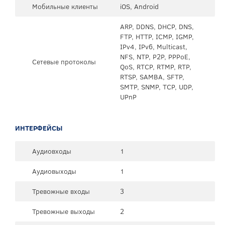
Мобильные клиенты
iOS, Android
ARP, DDNS, DHCP, DNS,
FTP, HTTP, ICMP, IGMP,
IPv4, IPv6, Multicast,
NFS, NTP, P2P, PPPoE,
Сетевые протоколы
QoS, RTCP, RTMP, RTP,
RTSP, SAMBA, SFTP,
SMTP, SNMP, TCP, UDP,
UPnP
ИНТЕРФЕЙСЫ
Аудиовходы
1
Аудиовыходы
1
Тревожные входы
3
Тревожные выходы
2