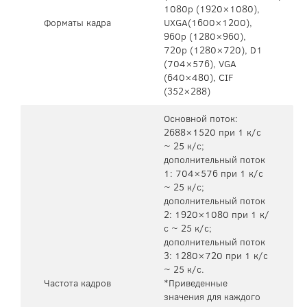
1080p (1920×1080),
Форматы кадра
UXGA(1600×1200),
960p (1280×960),
720p (1280×720), D1
(704×576), VGA
(640×480), CIF
(352×288)
Основной поток:
2688×1520 при 1 к/с
~ 25 к/с;
дополнительный поток
1: 704×576 при 1 к/с
~ 25 к/с;
дополнительный поток
2: 1920×1080 при 1 к/
с ~ 25 к/с;
дополнительный поток
3: 1280×720 при 1 к/с
~ 25 к/с.
Частота кадров
*Приведенные
значения для каждого