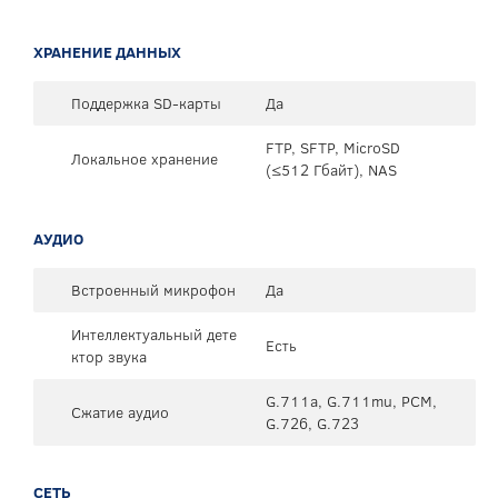
ХРАНЕНИЕ ДАННЫХ
Поддержка SD-карты
Да
FTP, SFTP, MicroSD
Локальное хранение
(≤512 Гбайт), NAS
АУДИО
Встроенный микрофон
Да
Интеллектуальный дете
Есть
ктор звука
G.711a, G.711mu, PCM,
Сжатие аудио
G.726, G.723
СЕТЬ