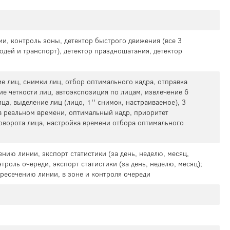
ии, контроль зоны, детектор быстрого движения (все 3
дей и транспорт), детектор праздношатания, детектор
ие лиц, снимки лиц, отбор оптимального кадра, отправка
е четкости лиц, автоэкспозиция по лицам, извлечение 6
ца, выделение лиц (лицо, 1'' снимок, настраиваемое), 3
 реальном времени, оптимальный кадр, приоритет
поворота лица, настройка времени отбора оптимального
ению линии, экспорт статистики (за день, неделю, месяц,
нтроль очереди, экспорт статистики (за день, неделю, месяц);
ересечению линии, в зоне и контроля очереди