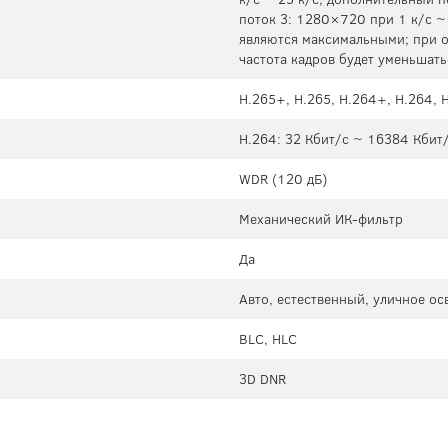
поток 3: 1280×720 при 1 к/с ~
являются максимальными; при о
частота кадров будет уменьшат
H.265+, H.265, H.264+, H.264,
H.264: 32 Кбит/с ~ 16384 Кбит
WDR (120 дБ)
Механический ИК-фильтр
Да
Авто, естественный, уличное о
BLC, HLC
3D DNR