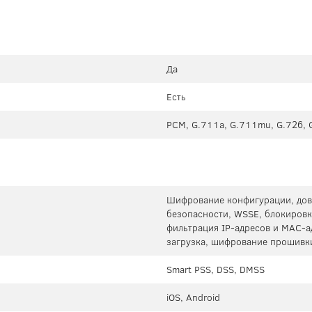
Да
Есть
PCM, G.711a, G.711mu, G.726, 
Шифрование конфигурации, дов
безопасности, WSSE, блокировк
фильтрация IP-адресов и MAC-а
загрузка, шифрование прошивки
Smart PSS, DSS, DMSS
iOS, Android