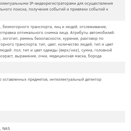
теллектуальными IP-видеорегистраторами для осуществления
льного поиска, получения событий и привязки событий к
, безмоторного транспорта, лиц и людей; отслеживание,
отправка оптимального снимка лица. Атрибуты автомобилей:
, логотип, ремень безопасности, курение, разговор по
орного транспорта: тип, цвет, количество людей, тип и цвет
людей: пол, тип и цвет одежды (верх/низ), сумка, головной
 возраст, выражение, очки, медицинская маска, борода
р оставленных предметов, интеллектуальный детектор
), NAS