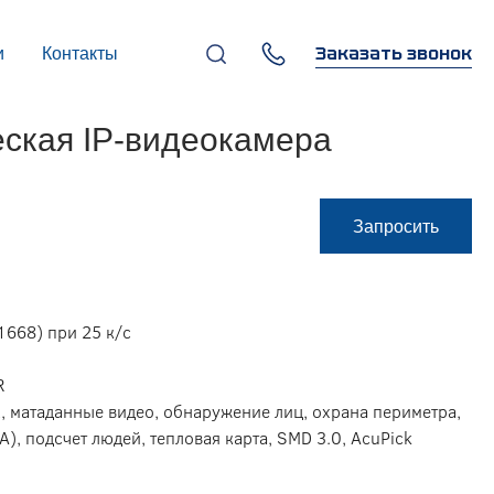
Заказать звонок
и
Контакты
+7 (495) 669-97-07
ская IP-видеокамера
г. Москва, 119270,
Лужнецкая наб., д. 6, стр. 1,
бизнес-центр "Панорама-
Центр"
info@infocom-pro.ru
Запросить
668) при 25 к/c
R
, матаданные видео, обнаружение лиц, охрана периметра,
A), подсчет людей, тепловая карта, SMD 3.0, AcuPick