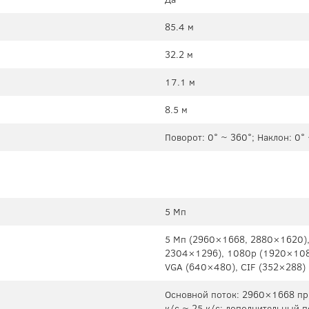
85.4 м
32.2 м
17.1 м
8.5 м
Поворот: 0° ~ 360°; Наклон: 0°
5 Мп
5 Mп (2960×1668, 2880×1620),
2304×1296), 1080p (1920×1080
VGA (640×480), CIF (352×288)
Основной поток: 2960×1668 при
к/с ~ 25 к/с; дополнительный 