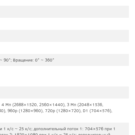
 ~ 90°; Вращение: 0° ~ 360°
 4 Mп (2688×1520, 2560×1440), 3 Mп (2048×1536,
), 960p (1280×960), 720p (1280×720), D1 (704×576),
 1 к/с ~ 25 к/с; дополнительный поток 1: 704×576 при 1
поток 2: 1920×1080 при 1 к/с ~ 25 к/с; дополнительный