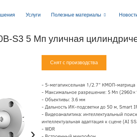
ешения
Услуги
Полезные материалы
Новост
-S3 5 Мп уличная цилиндриче
Снят с производства
- 5-мегапиксельная 1/2.7” КМОП-матрица
- Максимальное разрешение: 5 Мп (2960×1
- Объективы: 3.6 мм
- Дальность ИК-подсветки до 50 м, Smart I
- Видеоаналитика: интеллектуальный поиск
интеллектуальная адаптация к сцене (AI SS
›
- WDR
- Встроенный микрофон