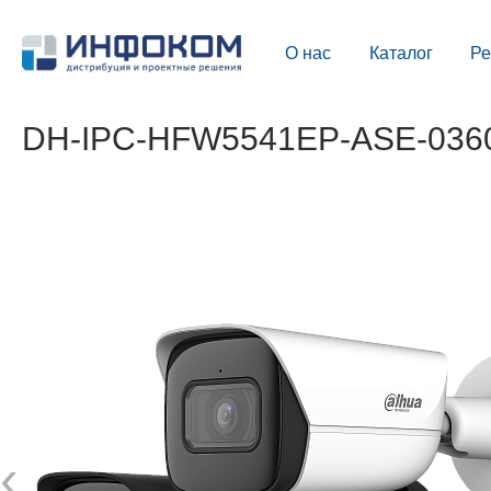
О нас
Каталог
Р
DH-IPC-HFW5541EP-ASE-0360B
‹