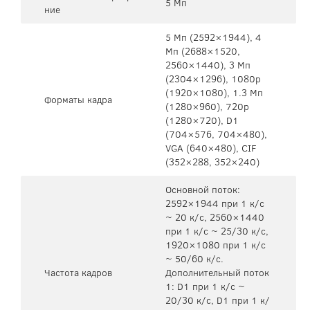
5 Мп
ние
5 Мп (2592×1944), 4
Мп (2688×1520,
2560×1440), 3 Мп
(2304×1296), 1080p
(1920×1080), 1.3 Мп
Форматы кадра
(1280×960), 720p
(1280×720), D1
(704×576, 704×480),
VGA (640×480), CIF
(352×288, 352×240)
Основной поток:
2592×1944 при 1 к/с
~ 20 к/с, 2560×1440
при 1 к/с ~ 25/30 к/с,
1920×1080 при 1 к/с
~ 50/60 к/с.
Частота кадров
Дополнительный поток
1: D1 при 1 к/с ~
20/30 к/с, D1 при 1 к/