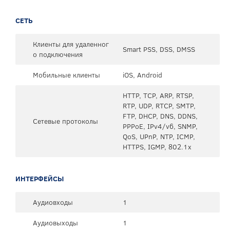
СЕТЬ
Клиенты для удаленног
Smart PSS, DSS, DMSS
о подключения
Мобильные клиенты
iOS, Android
HTTP, TCP, ARP, RTSP,
RTP, UDP, RTCP, SMTP,
FTP, DHCP, DNS, DDNS,
Сетевые протоколы
PPPoE, IPv4/v6, SNMP,
QoS, UPnP, NTP, ICMP,
HTTPS, IGMP, 802.1x
ИНТЕРФЕЙСЫ
Аудиовходы
1
Аудиовыходы
1