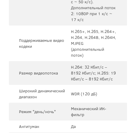
с ~ 50 к/с).
Дополнительный поток
2: 1080P при 1 к/с ~
17 к/с
H.265+, H.265, H.264+,
H.264, H.264B, H.264H,
Поддерживаемые видео
MJPEG
кодеки
(дополнительный
поток)
H.264: 32 Кбит/с –
Размер видеопотока
8192 Кбит/с; H.265: 19
Кбит/с – 8192 Кбит/с
Широкий динамический
WDR (120 дБ)
диапазон
Механический ИК-
Режим "день/ночь"
фильтр
Антитуман
Да