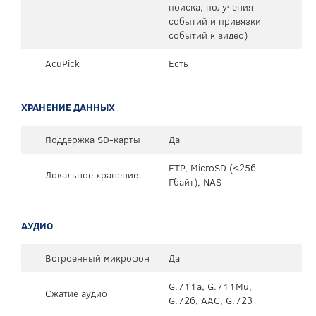
поиска, получения
событий и привязки
событий к видео)
AcuPick
Есть
ХРАНЕНИЕ ДАННЫХ
Поддержка SD-карты
Да
FTP, MicroSD (≤256
Локальное хранение
Гбайт), NAS
АУДИО
Встроенный микрофон
Да
G.711a, G.711Mu,
Сжатие аудио
G.726, AAC, G.723