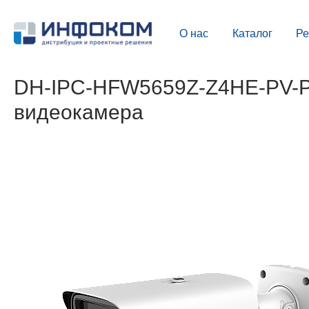
О нас
Каталог
Р
DH-IPC-HFW5659Z-Z4HE-PV-PR
видеокамера