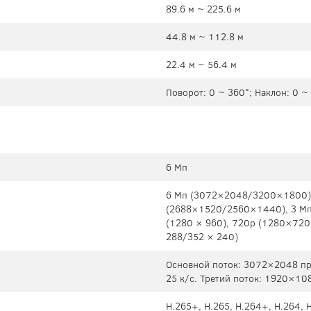
89.6 м ~ 225.6 м
44.8 м ~ 112.8 м
22.4 м ~ 56.4 м
Поворот: 0 ~ 360°; Наклон: 0 ~
6 Мп
6 Мп (3072×2048/3200×1800)
(2688×1520/2560×1440), 3 Мп
(1280 × 960), 720p (1280×720
288/352 × 240)
Основной поток: 3072×2048 пр
25 к/с. Третий поток: 1920×10
H.265+, H.265, H.264+, H.264, 