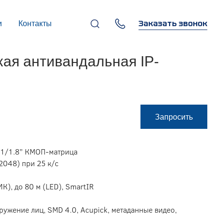
Заказать звонок
и
Контакты
+7 (495) 669-97-07
ая антивандальная IP-
г. Москва, 119270,
Лужнецкая наб., д. 6, стр. 1,
бизнес-центр "Панорама-
Центр"
info@infocom-pro.ru
Запросить
я 1/1.8” КМОП-матрица
2048) при 25 к/с
ИК), до 80 м (LED), SmartIR
ружение лиц, SMD 4.0, Acupick, метаданные видео,