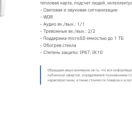
тепловая карта, подсчет людей, интеллект
- Световая и звуковая сигнализации
- WDR
- Аудио вх./вых.: 1/1
- Тревожные вх./вых.: 2/2
- Поддержка microSD емкостью до 1 ТБ
- Обогрев стекла
- Степень защиты: IP67, IK10
Обращаем ваше внимание на то, что вся информаци
публичной офертой, определяемой положениями Ста
характеристиках, а также стоимости товаров и усл