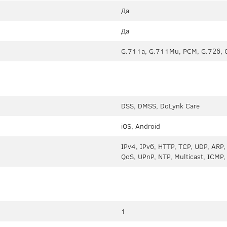
Да
Да
G.711a, G.711Mu, PCM, G.726, 
DSS, DMSS, DoLynk Care
iOS, Android
IPv4, IPv6, HTTP, TCP, UDP, ARP
QoS, UPnP, NTP, Multicast, ICMP
1