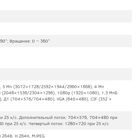
 90°; Вращение: 0 ~ 360°
, 5 Мп (3072×1728/2592×1944/2960×1668), 4 Мп
 (2048×1536/2304×1296), 1080р (1920×1080), 1,3 МпБ
), Д1 (704×576/704×480), VGA (640×480), CIF (352 ×
и 25 к/с. Дополнительный поток: 704×576, 704×480 при
80 при 25 к/с. Четвертый поток: 1280×720 при 25 к/с
H.264B, H.264H, MJPEG